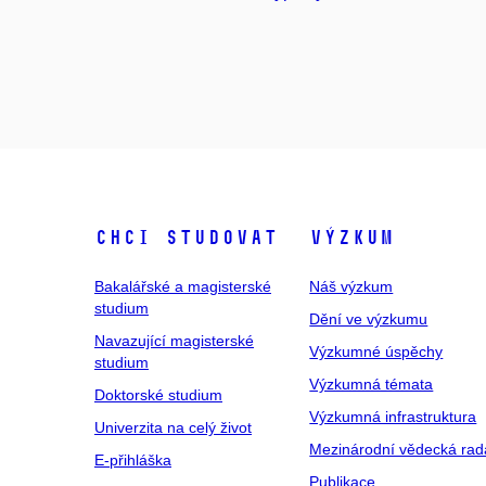
Chci studovat
Výzkum
Bakalářské a magisterské
Náš výzkum
studium
Dění ve výzkumu
Navazující magisterské
Výzkumné úspěchy
studium
Výzkumná témata
Doktorské studium
Výzkumná infrastruktura
Univerzita na celý život
Mezinárodní vědecká rad
E-přihláška
Publikace