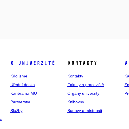
O univerzitě
Kontakty
A
Kdo jsme
Kontakty
Ka
Úřední deska
Fakulty a pracoviště
Zp
Kariéra na MU
Orgány univerzity
Pr
Partnerství
Knihovny
Služby
Budovy a místnosti
a