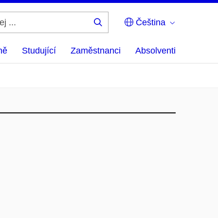
Čeština
Hledej
...
ně
Studující
Zaměstnanci
Absolventi