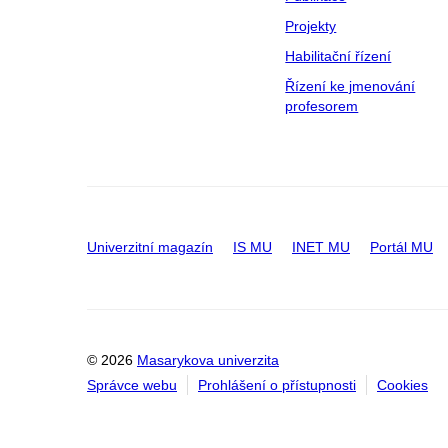
Projekty
Habilitační řízení
Řízení ke jmenování
profesorem
Univerzitní magazín
IS MU
INET MU
Portál MU
© 2026
Masarykova univerzita
Správce webu
Prohlášení o přístupnosti
Cookies