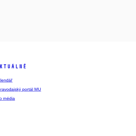
ktuálně
lendář
ravodajský portál MU
o média