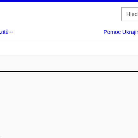
zitě
Pomoc Ukraji
.