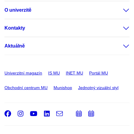
O univerzitě
Kontakty
Aktuálně
Univerzitní magazín
IS MU
INET MU
Portál MU
Obchodní centrum MU
Munishop
Jednotný vizuální styl
Facebook
Instagram
Youtube
LinkedIn
e-
Přidat
Přidat
Email
mail
do
do
kalendáře
kalendáře