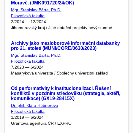
Moravě. (JMK091720/24/OK)
Mgr. Stanislav Bárta, Ph.D.
Filozofická fakulta
2/2024 — 12/2024
Jihomoravský kraj / Jiné dotační projekty nevýzkumné
Archivy jako mezioborové informační databanky
pro 21. století (MUNI/CORE/0630/2023)
Mgr. Stanislav Bárta, Ph.D.
Filozofická fakulta
7/2023 — 6/2024
Masarykova univerzita / Společný univerzitní základ
Od performativity k institucionalizaci. Řešení
konfliktů v pozdním středověku (strategie, aktéři,
komunikace) (GX19-28415X)
Dr. phil. Klára Hübnerová
Filozofická fakulta
1/2019 — 6/2024
Grantová agentura ČR / EXPRO