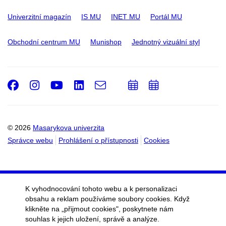
Univerzitní magazín
IS MU
INET MU
Portál MU
Obchodní centrum MU
Munishop
Jednotný vizuální styl
Facebook
Instagram
Youtube
LinkedIn
e-
Přidat
Přidat
Email
mail
do
do
kalendáře
kalendáře
© 2026
Masarykova univerzita
Správce webu
Prohlášení o přístupnosti
Cookies
K vyhodnocování tohoto webu a k personalizaci
obsahu a reklam používáme soubory cookies. Když
klikněte na „přijmout cookies", poskytnete nám
souhlas k jejich uložení, správě a analýze.