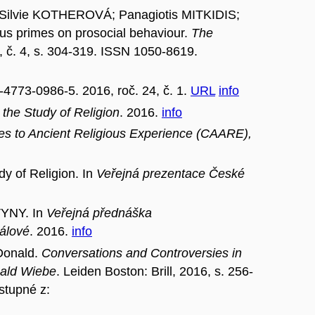
ilvie KOTHEROVÁ; Panagiotis MITKIDIS;
ous primes on prosocial behaviour.
The
6, č. 4, s. 304-319. ISSN 1050-8619.
4773-0986-5. 2016, roč. 24, č. 1.
URL
info
the Study of Religion
. 2016.
info
es to Ancient Religious Experience (CAARE),
y of Religion. In
Veřejná prezentace České
VYNY. In
Veřejná přednáška
rálové
. 2016.
info
 Donald.
Conversations and Controversies in
nald Wiebe
. Leiden Boston: Brill, 2016, s. 256-
stupné z: