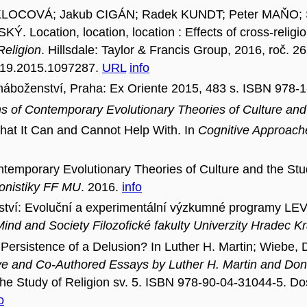
LOCOVÁ; Jakub CIGÁN; Radek KUNDT; Peter MAŇO; S
Location, location, location : Effects of cross-religi
Religion
. Hillsdale: Taylor & Francis Group, 2016, roč. 2
8619.2015.1097287.
URL
info
náboženství, Praha: Ex Oriente 2015, 483 s. ISBN 978-1-
 of Contemporary Evolutionary Theories of Culture and 
at It Can and Cannot Help With. In
Cognitive Approach
emporary Evolutionary Theories of Culture and the Stud
gionistiky FF MU
. 2016.
info
ství: Evoluční a experimentální výzkumné programy LE
ind and Society Filozofické fakulty Univerzity Hradec K
 Persistence of a Delusion? In Luther H. Martin; Wiebe,
ative and Co-Authored Essays by Luther H. Martin and Do
he Study of Religion sv. 5. ISBN 978-90-04-31044-5. Do
o