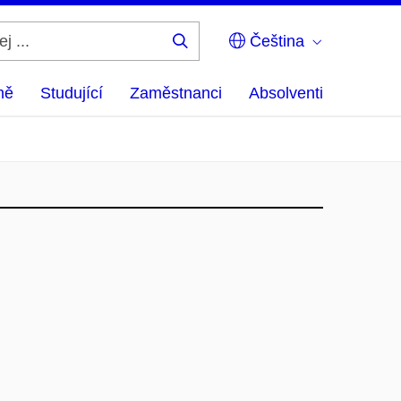
Čeština
Hledej
...
ně
Studující
Zaměstnanci
Absolventi