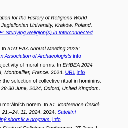
ation for the History of Religions World
agiellonian University, Kraków, Poland
.
: Studying Religion(s) in Interconnected
. In
31st EAA Annual Meeting 2025:
n Association of Archaeologists
info
ctivity of moral norms. In
EHBEA 2024
, Montpellier, France
. 2024.
URL
info
e selection of collective ritual in hominins.
), 28-30 June, 2024, Oxford, United Kingdom
.
 morálních norem. In
51. konference České
, 21.–24. 11. 2024
. 2024.
Satelitní
lný sborník a program.
info