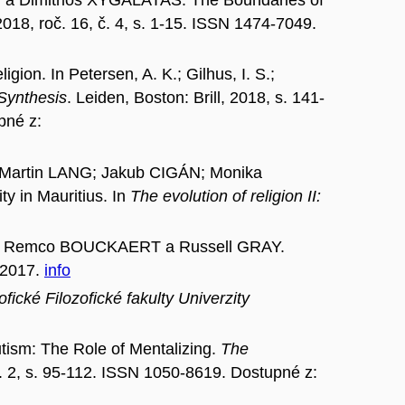
2018, roč. 16, č. 4, s. 1-15. ISSN 1474-7049.
ion. In Petersen, A. K.; Gilhus, I. S.;
 Synthesis
. Leiden, Boston: Brill, 2018, s. 141-
pné z:
artin LANG; Jakub CIGÁN; Monika
 in Mauritius. In
The evolution of religion II:
N; Remco BOUCKAERT a Russell GRAY.
 2017.
info
fické Filozofické fakulty Univerzity
sm: The Role of Mentalizing.
The
č. 2, s. 95-112. ISSN 1050-8619. Dostupné z: