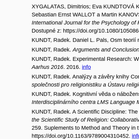
XYGALATAS, Dimitrios; Eva KUNDTOVÁ K
Sebastian Ernst WALLOT a Martin KANOVSKÝ. 
International Journal for the Psychology of 
Dostupné z: https://doi.org/10.1080/1050
KUNDT, Radek. Daniel L. Pals, Osm teorií 
KUNDT, Radek.
Arguments and Conclusions
KUNDT, Radek. Experimental Research: Wh
Aarhus 2016
. 2016.
info
KUNDT, Radek. Analýzy a závěry knihy Cont
společnosti pro religionistiku a Ústavu reli
KUNDT, Radek. Kognitivní věda o nábožen
Interdisciplinárního centra LMS Language M
KUNDT, Radek. A Scientific Discipline: The
the Scientific Study of Religion: Collabor
259. Suplements to Method and Theory in t
https://doi.org/10.1163/9789004310452.
inf