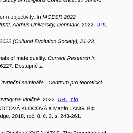
e Study of Religions Conference, 27 June-1
m objectivity. In
IACESR 2022
r 2022, Aarhus University, Denmark
. 2022.
URL
022 (Cultural Evolution Society), 21-23
s of mate quality.
Current Research in
6-6227. Dostupné z:
Čtvrteční semináře - Centrum pro teoretická
čtvrtky na Viničné
. 2022.
URL
info
UNDTOVÁ KLOCOVÁ a Martin LANG. Big
dge, 2018, roč. 8, č. 2, s. 243-261.
Dimitrios XYGALATAS. The Boundaries of