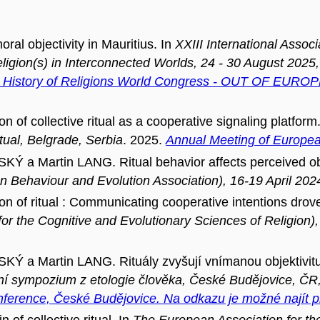
al objectivity in Mauritius. In
XXIII International Associ
on(s) in Interconnected Worlds, 24 - 30 August 2025, J
the History of Religions World Congress - OUT OF EUROPE
f collective ritual as a cooperative signaling platform
tual, Belgrade, Serbia
. 2025.
Annual Meeting of Europea
 Martin LANG. Ritual behavior affects perceived obje
Behaviour and Evolution Association), 16-19 April 2024
f ritual : Communicating cooperative intentions drove th
for the Cognitive and Evolutionary Sciences of Religion
a Martin LANG. Rituály zvyšují vnímanou objektivitu
itní sympozium z etologie člověka, České Budějovice, ČR
nference, České Budějovice. Na odkazu je možné najít p