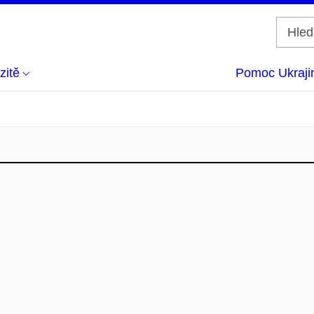
zitě
Pomoc Ukraji