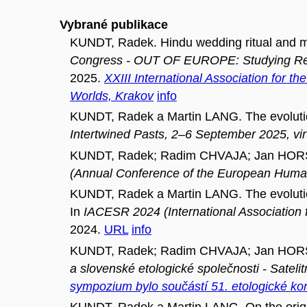
Vybrané publikace
KUNDT, Radek. Hindu wedding ritual and mor
Congress - OUT OF EUROPE: Studying Religi
2025.
XXIII International Association for 
Worlds, Krakov
info
KUNDT, Radek a Martin LANG. The evolution o
Intertwined Pasts, 2–6 September 2025, vir
KUNDT, Radek; Radim CHVAJA; Jan HORSKÝ a
(Annual Conference of the European Human 
KUNDT, Radek a Martin LANG. The evolution o
In
IACESR 2024 (International Association 
2024.
URL
info
KUNDT, Radek; Radim CHVAJA; Jan HORSKÝ 
a slovenské etologické společnosti - Satel
sympozium bylo součástí 51. etologické ko