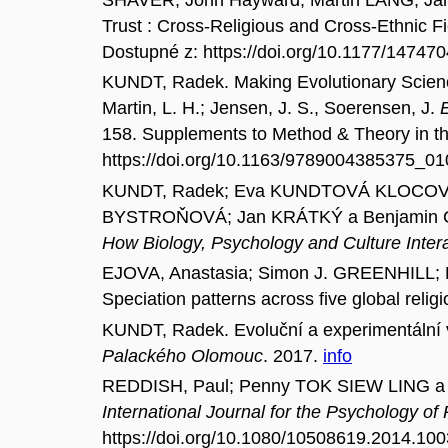
Trust : Cross-Religious and Cross-Ethnic F
Dostupné z: https://doi.org/10.1177/1474
KUNDT, Radek. Making Evolutionary Science o
Martin, L. H.; Jensen, J. S., Soerensen, J.
E
158. Supplements to Method & Theory in th
https://doi.org/10.1163/9789004385375_01
KUNDT, Radek; Eva KUNDTOVÁ KLOCOVÁ; 
BYSTROŇOVÁ; Jan KRÁTKÝ a Benjamin G. PU
How Biology, Psychology and Culture Inter
EJOVA, Anastasia; Simon J. GREENHILL
Speciation patterns across five global relig
KUNDT, Radek. Evoluční a experimentální
Palackého Olomouc
. 2017.
info
REDDISH, Paul; Penny TOK SIEW LING a Ra
International Journal for the Psychology of 
https://doi.org/10.1080/10508619.2014.10