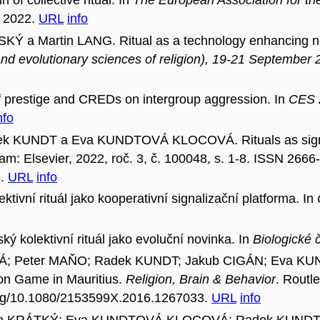
of collective ritual. In
The European Association for th
. 2022.
URL
info
a Martin LANG. Ritual as a technology enhancing nor
e and evolutionary sciences of religion), 19-21 Septembe
prestige and CREDs on intergroup aggression. In
CES 2
nfo
k KUNDT a Eva KUNDTOVÁ KLOCOVÁ. Rituals as signal
am: Elsevier, 2022, roč. 3, č. 100048, s. 1-8. ISSN 266
8.
URL
info
tivní rituál jako kooperativní signalizační platforma. In
 kolektivní rituál jako evoluční novinka. In
Biologické 
VÁ; Peter MAŇO; Radek KUNDT; Jakub CIGÁN; Eva K
ion Game in Mauritius.
Religion, Brain & Behavior
. Routle
.org/10.1080/2153599X.2016.1267033.
URL
info
an KRÁTKÝ; Eva KUNDTOVÁ KLOCOVÁ; Radek KUNDT a 