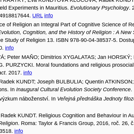
ield Experiments in Mauritius.
Evolutionary Psychology
. 
704918817644.
URL
info
f Religion an Integral Part of Cognitive Science of Relig
volution, Cognition, and the History of Religion : A New
e Study of Religion 13. ISBN 978-90-04-38537-5. Dostu
0.
info
Peter MAŇO; Dimitrios XYGALATAS; Jan HORSKÝ; M
RZYCKI. Moral foundations and religious prosociality
act
. 2017.
info
; Radek KUNDT; Joseph BULBULIA; Quentin ATKINSO
ions. In
Inaugural Cultural Evolution Society Conference
.
 výzkum náboženství. In
Veřejná přednáška Jednoty filozo
dek KUNDT. Religious Cognition and Behaviour in Auti
Religion
. Roma: Taylor & Francis Group, 2016, roč. 26, 
03518.
info