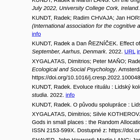
KUNDT, Radek a Martin LANG. On the origin 
July 2022, University College Cork, Ireland
KUNDT, Radek; Radim CHVAJA; Jan HORSKÝ 
(International association for the cognitiv
info
KUNDT, Radek a Dan ŘEZNÍČEK. Effect of 
September, Aarhus, Denmark
. 2022.
URL
i
XYGALATAS, Dimitrios; Peter MAŇO; Rade
Ecological and Social Psychology
. Amsterd
https://doi.org/10.1016/j.cresp.2022.10004
KUNDT, Radek. Evoluce rituálu : Lidský kolek
studia
. 2022.
info
KUNDT, Radek. O původu spolupráce : Lidský
XYGALATAS, Dimitrios; Silvie KOTHERO
Gods in small places : the Random Allocat
ISSN 2153-599X. Dostupné z: https://doi
SHAVER, John Hayward; Martin LANG; J