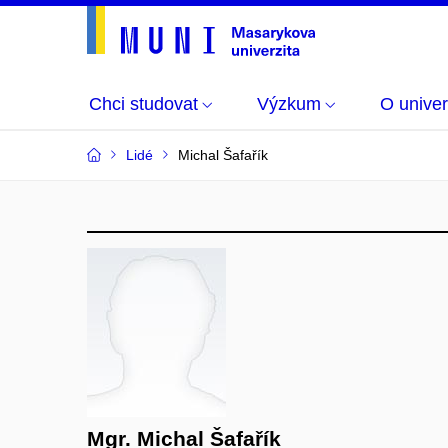
Chci studovat
Výzkum
O univer
Lidé
Michal Šafařík
Mgr. Michal Šafařík