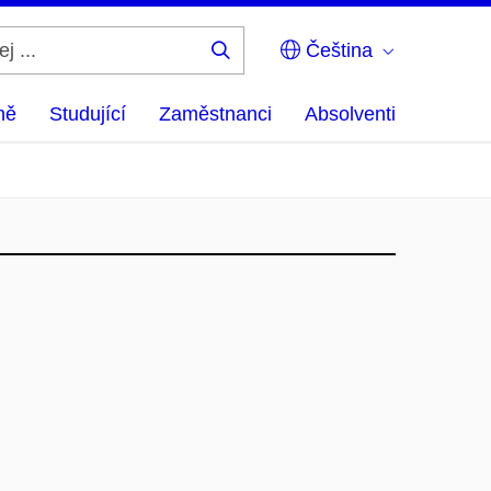
Čeština
Hledej
...
ně
Studující
Zaměstnanci
Absolventi