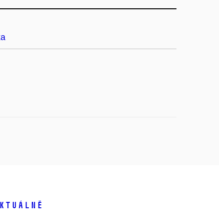
ka
ktuálně