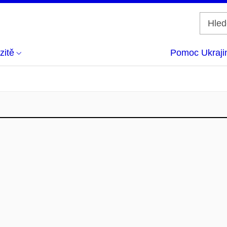
zitě
Pomoc Ukraji