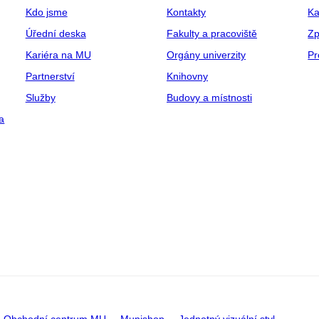
Kdo jsme
Kontakty
Ka
Úřední deska
Fakulty a pracoviště
Zp
Kariéra na MU
Orgány univerzity
Pr
Partnerství
Knihovny
Služby
Budovy a místnosti
a