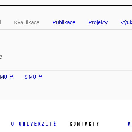
l
Kvalifikace
Publikace
Projekty
Výu
2
l MU
IS MU
O univerzitě
Kontakty
A