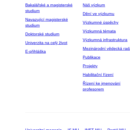
Bakalářské a magisterské
Náš výzkum
studium
Dění ve výzkumu
Navazující magisterské
Výzkumné úspěchy
studium
Výzkumná témata
Doktorské studium
Výzkumná infrastruktura
Univerzita na celý život
Mezinárodní vědecká rad
E-přihláška
Publikace
Projekty
Habilitační řízení
Řízení ke jmenování
profesorem