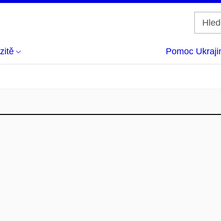
zitě
Pomoc Ukraji