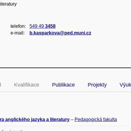
iteratury
telefon:
549 49
3458
e‑mail:
b.kasparkova@ped.muni.cz
l
Kvalifikace
Publikace
Projekty
Výu
a anglického jazyka a literatury
–
Pedagogická fakulta