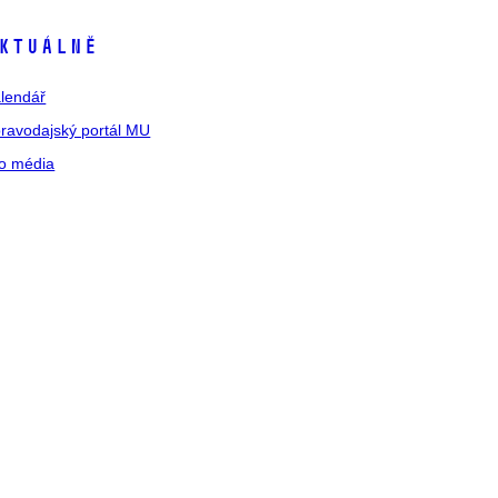
ktuálně
lendář
ravodajský portál MU
o média