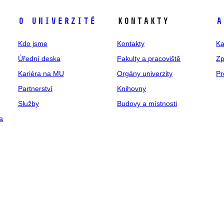
O univerzitě
Kontakty
A
Kdo jsme
Kontakty
Ka
Úřední deska
Fakulty a pracoviště
Zp
Kariéra na MU
Orgány univerzity
Pr
Partnerství
Knihovny
Služby
Budovy a místnosti
a