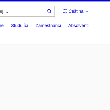
Čeština
Hledej
...
ně
Studující
Zaměstnanci
Absolventi