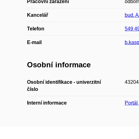
Pracovní zařazení
odborn
Kancelář
bud. A
Telefon
549 4
E-mail
b.kas
Osobní informace
Osobní identifikace - univerzitní
43204
číslo
Interní informace
Portá