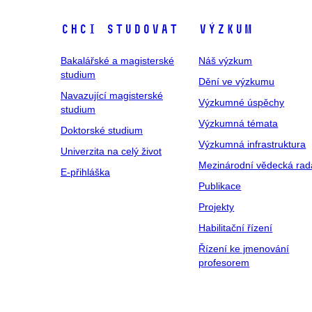
Chci studovat
Výzkum
Bakalářské a magisterské
Náš výzkum
studium
Dění ve výzkumu
Navazující magisterské
Výzkumné úspěchy
studium
Výzkumná témata
Doktorské studium
Výzkumná infrastruktura
Univerzita na celý život
Mezinárodní vědecká rad
E-přihláška
Publikace
Projekty
Habilitační řízení
Řízení ke jmenování
profesorem