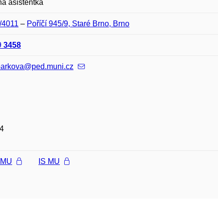
á asistentka
/4011
–
Poříčí 945/9, Staré Brno, Brno
9
3458
parkova@ped.muni.cz
4
l MU
IS MU