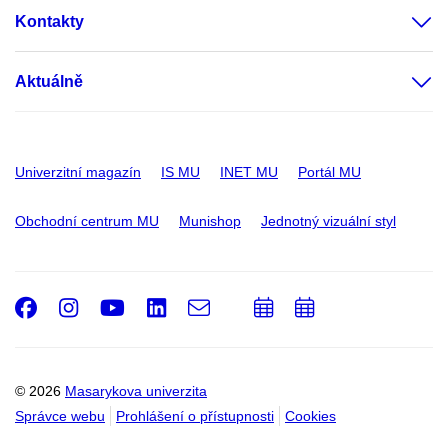
Kontakty
Aktuálně
Univerzitní magazín
IS MU
INET MU
Portál MU
Obchodní centrum MU
Munishop
Jednotný vizuální styl
Facebook
Instagram
Youtube
LinkedIn
e-
Přidat
Přidat
Email
mail
do
do
kalendáře
kalendáře
© 2026
Masarykova univerzita
Správce webu
Prohlášení o přístupnosti
Cookies