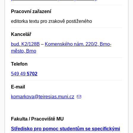
Pracovní zařazení
editorka textu pro zrakově postiženého
Kancelář
bud. K2/128B
–
Komenského nám. 220/2, Brno-
město, Brno
Telefon
549 49
5702
E-mail
komarkova@teiresias.muni.cz
Fakulta / Pracoviště MU
Středisko pro pomoc studentům se specifickými