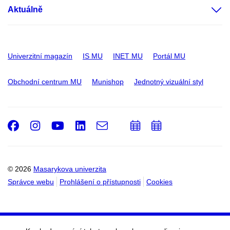
Aktuálně
Univerzitní magazín
IS MU
INET MU
Portál MU
Obchodní centrum MU
Munishop
Jednotný vizuální styl
Facebook
Instagram
Youtube
LinkedIn
e-
Přidat
Přidat
Email
mail
do
do
kalendáře
kalendáře
© 2026
Masarykova univerzita
Správce webu
Prohlášení o přístupnosti
Cookies