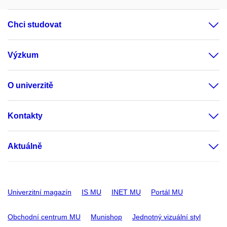
Chci studovat
Výzkum
O univerzitě
Kontakty
Aktuálně
Univerzitní magazín
IS MU
INET MU
Portál MU
Obchodní centrum MU
Munishop
Jednotný vizuální styl