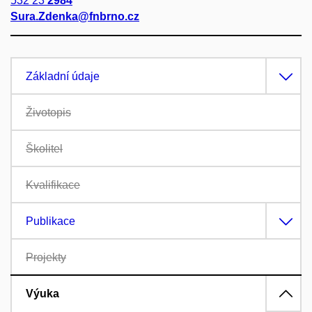
532 23
2984
Sura.Zdenka@fnbrno.cz
Základní údaje
Životopis
Školitel
Kvalifikace
Publikace
Projekty
Výuka