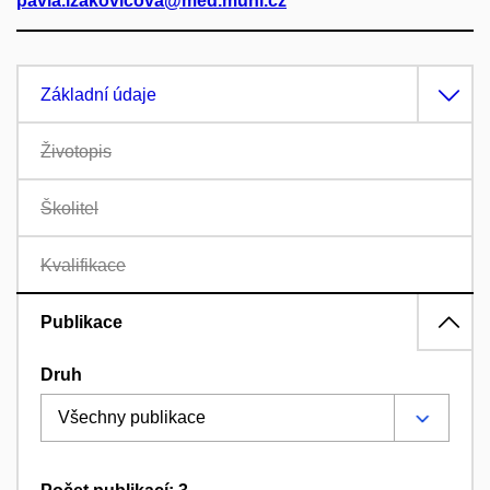
pavla.izakovicova@med.muni.cz
Základní údaje
Životopis
Školitel
Kvalifikace
Publikace
Druh