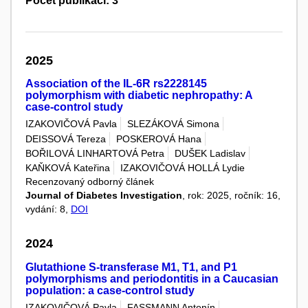
Počet publikací: 3
2025
Association of the IL-6R rs2228145
polymorphism with diabetic nephropathy: A
case-control study
IZAKOVIČOVÁ Pavla
SLEZÁKOVÁ Simona
DEISSOVÁ Tereza
POSKEROVÁ Hana
BOŘILOVÁ LINHARTOVÁ Petra
DUŠEK Ladislav
KAŇKOVÁ Kateřina
IZAKOVIČOVÁ HOLLÁ Lydie
Recenzovaný odborný článek
Journal of Diabetes Investigation
, rok: 2025, ročník: 16,
vydání: 8,
DOI
2024
Glutathione S-transferase M1, T1, and P1
polymorphisms and periodontitis in a Caucasian
population: a case-control study
IZAKOVIČOVÁ Pavla
FASSMANN Antonín