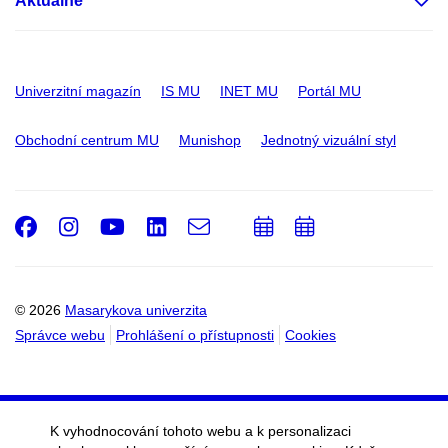
Aktuálně
Univerzitní magazín
IS MU
INET MU
Portál MU
Obchodní centrum MU
Munishop
Jednotný vizuální styl
Facebook
Instagram
Youtube
LinkedIn
e-
Přidat
Přidat
Email
mail
do
do
kalendáře
kalendáře
© 2026
Masarykova univerzita
Správce webu
Prohlášení o přístupnosti
Cookies
K vyhodnocování tohoto webu a k personalizaci