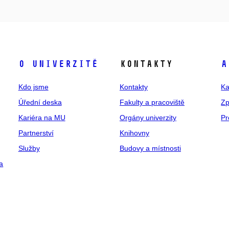
O univerzitě
Kontakty
A
Kdo jsme
Kontakty
Ka
Úřední deska
Fakulty a pracoviště
Zp
Kariéra na MU
Orgány univerzity
Pr
Partnerství
Knihovny
Služby
Budovy a místnosti
a