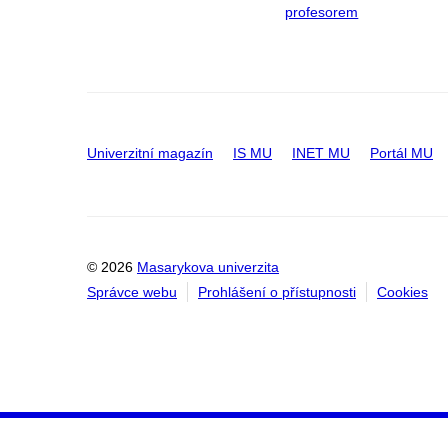
profesorem
Univerzitní magazín
IS MU
INET MU
Portál MU
© 2026
Masarykova univerzita
Správce webu
Prohlášení o přístupnosti
Cookies