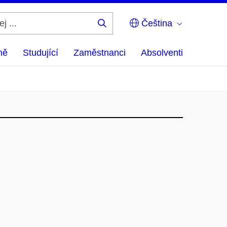
Čeština
Hledej
...
ně
Studující
Zaměstnanci
Absolventi