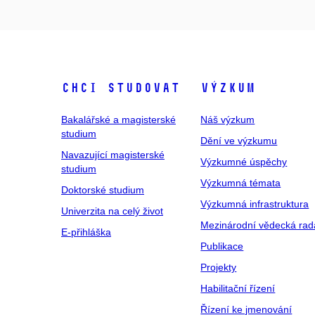
Chci studovat
Výzkum
Bakalářské a magisterské
Náš výzkum
studium
Dění ve výzkumu
Navazující magisterské
Výzkumné úspěchy
studium
Výzkumná témata
Doktorské studium
Výzkumná infrastruktura
Univerzita na celý život
Mezinárodní vědecká rad
E-přihláška
Publikace
Projekty
Habilitační řízení
Řízení ke jmenování