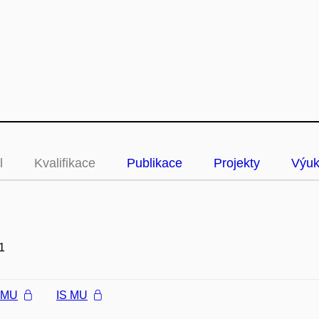
l
Kvalifikace
Publikace
Projekty
Výu
1
l MU
IS MU