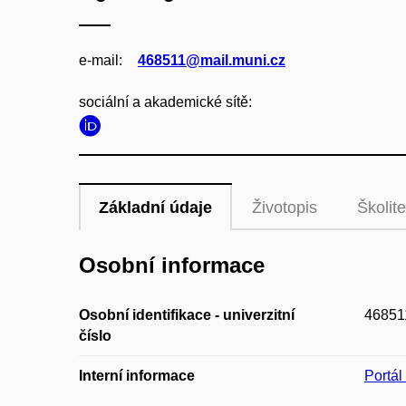
e‑mail:
468511@mail.muni.cz
sociální a akademické sítě:
Základní údaje
Životopis
Školite
Osobní informace
Osobní identifikace - univerzitní
46851
číslo
Interní informace
Portá