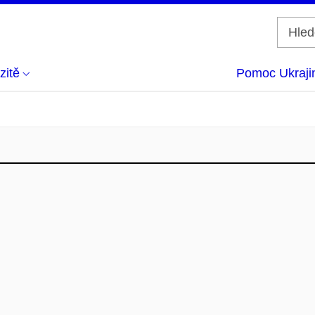
zitě
Pomoc Ukraji