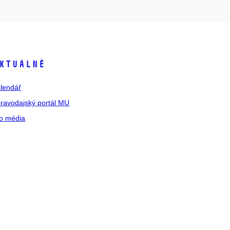
ktuálně
lendář
ravodajský portál MU
o média