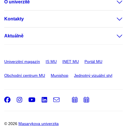
O univerzitě
Kontakty
Aktuálně
Univerzitní magazín
IS MU
INET MU
Portál MU
Obchodní centrum MU
Munishop
Jednotný vizuální styl
Facebook
Instagram
Youtube
LinkedIn
e-
Přidat
Přidat
Email
mail
do
do
kalendáře
kalendáře
© 2026
Masarykova univerzita