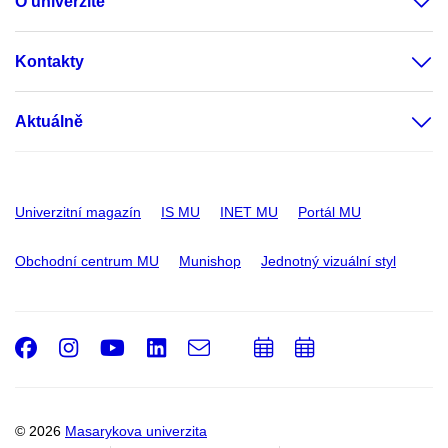
O univerzitě
Kontakty
Aktuálně
Univerzitní magazín
IS MU
INET MU
Portál MU
Obchodní centrum MU
Munishop
Jednotný vizuální styl
Facebook
Instagram
Youtube
LinkedIn
e-
Přidat
Přidat
Email
mail
do
do
kalendáře
kalendáře
© 2026
Masarykova univerzita