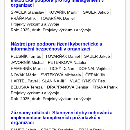
Metodická podpora pro log management v
organizaci
ŠPAČEK Stanislav
KOVAŘÍK Martin
SAUER Jakub
FRÁŇA Patrik
TOVARŇÁK Daniel
Projekty výzkumu a vývoje
Rok: 2025, druh: Projekty výzkumu a vývoje
Nástroj pro podporu řízení kybernetické a
informační bezpečnosti v organizaci
PLESNÍK Tomáš
TOVARŇÁK Daniel
SAUER Jakub
JAVORNÍK Michal
PETERKOVÁ Natalia
HAMERNÍK Martin
TICHÝ Dušan
DOHNAL Vojtěch
NOVÁK Mário
SVITEKOVÁ Michaela
ČEPÁK Jiří
HÄRTEL Pavel
SLANINA Jiří
VLACHYNSKÝ Petr
BELUSKÁ Tereza
DRAPPANOVÁ Denisa
FRÁŇA Patrik
Projekty výzkumu a vývoje
Rok: 2025, druh: Projekty výzkumu a vývoje
Záznamy události: Stanovení doby uchování a
implementace komplexních požadavků v
organizaci
SAUER Jakub
ŠPAČEK Stanislav
FRÁŇA Patrik