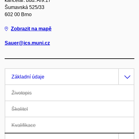
kancelář: bud. A/9.17
Šumavská 525/33
602 00 Brno
Zobrazit na mapě
Sauer@ics.muni.cz
Základní údaje
Životopis
Školitel
Kvalifikace