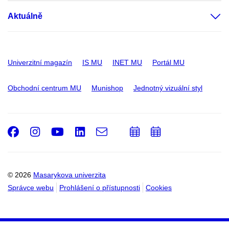
Aktuálně
Univerzitní magazín
IS MU
INET MU
Portál MU
Obchodní centrum MU
Munishop
Jednotný vizuální styl
Facebook
Instagram
Youtube
LinkedIn
e-
Přidat
Přidat
Email
mail
do
do
kalendáře
kalendáře
© 2026
Masarykova univerzita
Správce webu
Prohlášení o přístupnosti
Cookies