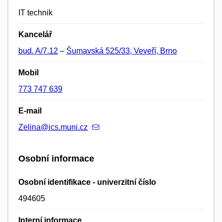
IT technik
Kancelář
bud. A/7.12
–
Šumavská 525/33, Veveří, Brno
Mobil
773 747 639
E-mail
Zelina@ics.muni.cz
Osobní informace
Osobní identifikace - univerzitní číslo
494605
Interní informace