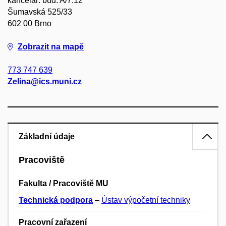
kancelář: bud. A/7.12
Šumavská 525/33
602 00 Brno
Zobrazit na mapě
773 747 639
Zelina@ics.muni.cz
Základní údaje
Pracoviště
Fakulta / Pracoviště MU
Technická podpora
–
Ústav výpočetní techniky
Pracovní zařazení