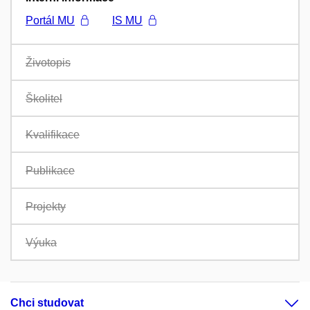
Portál MU
IS MU
Životopis
Školitel
Kvalifikace
Publikace
Projekty
Výuka
Chci studovat