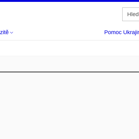
zitě
Pomoc Ukraji