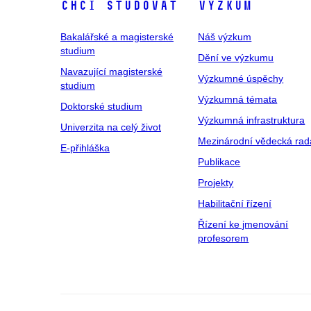
Chci studovat
Výzkum
Bakalářské a magisterské
Náš výzkum
studium
Dění ve výzkumu
Navazující magisterské
Výzkumné úspěchy
studium
Výzkumná témata
Doktorské studium
Výzkumná infrastruktura
Univerzita na celý život
Mezinárodní vědecká rad
E-přihláška
Publikace
Projekty
Habilitační řízení
Řízení ke jmenování
profesorem