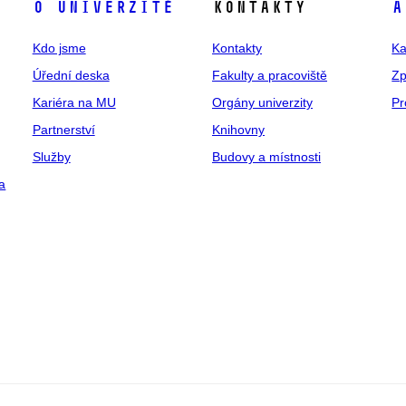
O univerzitě
Kontakty
A
Kdo jsme
Kontakty
Ka
Úřední deska
Fakulty a pracoviště
Zp
Kariéra na MU
Orgány univerzity
Pr
Partnerství
Knihovny
Služby
Budovy a místnosti
a