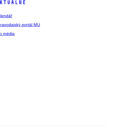
ktuálně
lendář
ravodajský portál MU
o média