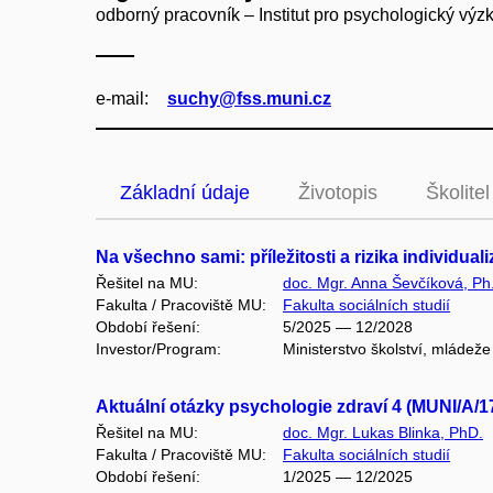
odborný pracovník – Institut pro psychologický vý
e‑mail:
suchy@fss.muni.cz
Základní údaje
Životopis
Školitel
Na všechno sami: příležitosti a rizika individu
Řešitel na MU:
doc. Mgr. Anna Ševčíková, Ph
Fakulta / Pracoviště MU:
Fakulta sociálních studií
Období řešení:
5/2025 — 12/2028
Investor/Program:
Ministerstvo školství, mládež
Aktuální otázky psychologie zdraví 4 (MUNI/A/1
Řešitel na MU:
doc. Mgr. Lukas Blinka, PhD.
Fakulta / Pracoviště MU:
Fakulta sociálních studií
Období řešení:
1/2025 — 12/2025