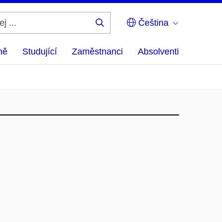
Čeština
Hledej
...
ně
Studující
Zaměstnanci
Absolventi