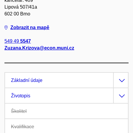
kancelář: 409
Lipová 507/41a
602 00 Brno
Zobrazit na mapě
549 49
5547
Zuzana.Krizova@econ.muni.cz
Základní údaje
Životopis
Školitel
Kvalifikace