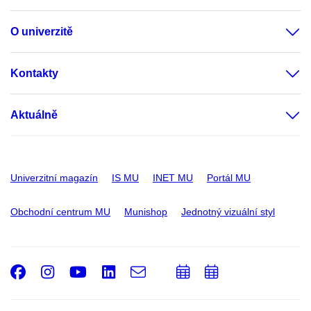
O univerzitě
Kontakty
Aktuálně
Univerzitní magazín
IS MU
INET MU
Portál MU
Obchodní centrum MU
Munishop
Jednotný vizuální styl
Facebook
Instagram
Youtube
LinkedIn
e-
Přidat
Přidat
Email
mail
do
do
kalendáře
kalendáře