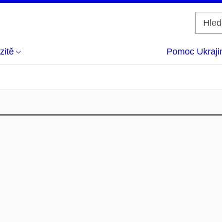
zitě
Pomoc Ukraji