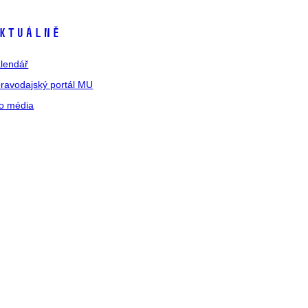
ktuálně
lendář
ravodajský portál MU
o média