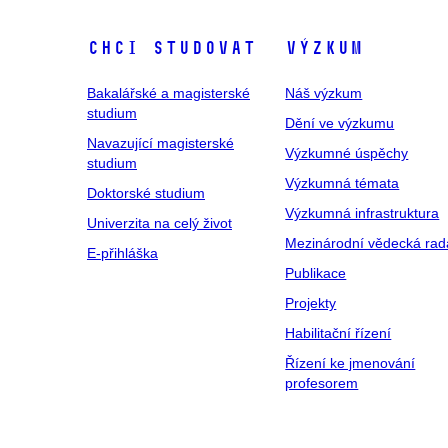
Chci studovat
Výzkum
Bakalářské a magisterské
Náš výzkum
studium
Dění ve výzkumu
Navazující magisterské
Výzkumné úspěchy
studium
Výzkumná témata
Doktorské studium
Výzkumná infrastruktura
Univerzita na celý život
Mezinárodní vědecká rad
E-přihláška
Publikace
Projekty
Habilitační řízení
Řízení ke jmenování
profesorem