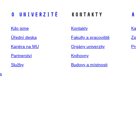
O univerzitě
Kontakty
A
Kdo jsme
Kontakty
Ka
Úřední deska
Fakulty a pracoviště
Zp
Kariéra na MU
Orgány univerzity
Pr
Partnerství
Knihovny
Služby
Budovy a místnosti
a