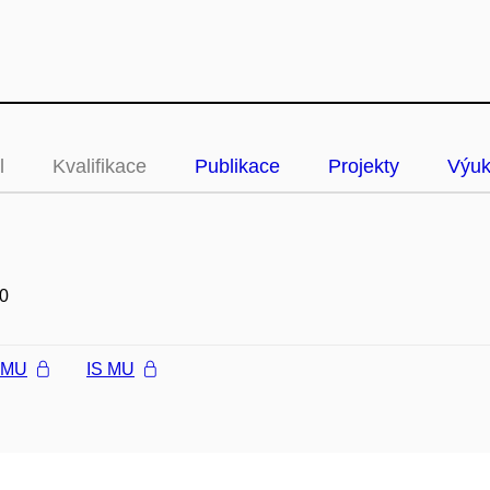
l
Kvalifikace
Publikace
Projekty
Výu
0
l MU
IS MU