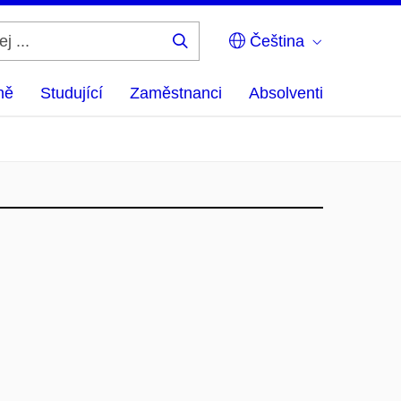
Čeština
Hledej
...
ně
Studující
Zaměstnanci
Absolventi