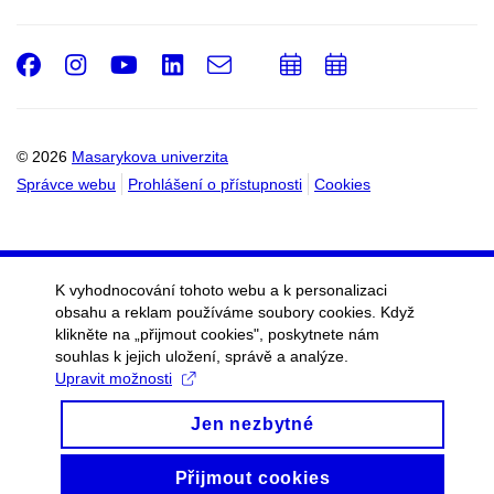
Facebook
Instagram
Youtube
LinkedIn
e-
Přidat
Přidat
Email
mail
do
do
kalendáře
kalendáře
© 2026
Masarykova univerzita
Správce webu
Prohlášení o přístupnosti
Cookies
K vyhodnocování tohoto webu a k personalizaci
obsahu a reklam používáme soubory cookies. Když
klikněte na „přijmout cookies", poskytnete nám
souhlas k jejich uložení, správě a analýze.
Upravit možnosti
Jen nezbytné
Přijmout cookies