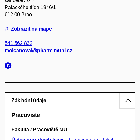
kancelář: 247
Palackého třída 1946/1
612 00 Brno
Zobrazit na mapě
541 562 832
molcanoval@pharm.muni.cz
Základní údaje
Pracoviště
Fakulta / Pracoviště MU
Ústav přírodních léčiv
–
Farmaceutická fakulta