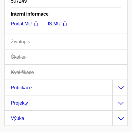
507249
Interní informace
Portál MU
IS MU
Životopis
Školitel
Kvalifikace
Publikace
Projekty
Výuka