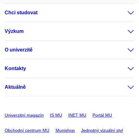
Chci studovat
Výzkum
O univerzitě
Kontakty
Aktuálně
Univerzitní magazín
IS MU
INET MU
Portál MU
Obchodní centrum MU
Munishop
Jednotný vizuální styl