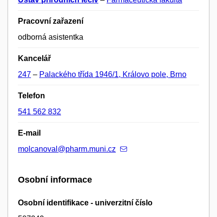
Pracovní zařazení
odborná asistentka
Kancelář
247
–
Palackého třída 1946/1, Královo pole, Brno
Telefon
541 562 832
E-mail
molcanoval@pharm.muni.cz
Osobní informace
Osobní identifikace - univerzitní číslo