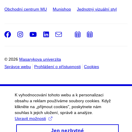
Obchodní centrum MU
Munishop
Jednotný vizuální styl
Facebook
Instagram
Youtube
LinkedIn
e-
Přidat
Přidat
Email
mail
do
do
kalendáře
kalendáře
© 2026
Masarykova univerzita
Správce webu
Prohlášení o přístupnosti
Cookies
K vyhodnocování tohoto webu a k personalizaci
obsahu a reklam používáme soubory cookies. Když
klikněte na „přijmout cookies", poskytnete nám
souhlas k jejich uložení, správě a analýze.
Upravit možnosti
Jen nezbytné