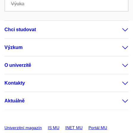
Výuka
Chci studovat
Výzkum
O univerzitě
Kontakty
Aktuálně
Univerzitní magazín
IS MU
INET MU
Portál MU