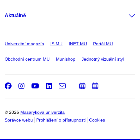
Aktuálně
Univerzitní magazín
IS MU
INET MU
Portál MU
Obchodní centrum MU
Munishop
Jednotný vizuální styl
Facebook
Instagram
Youtube
LinkedIn
e-
Přidat
Přidat
Email
mail
do
do
kalendáře
kalendáře
© 2026
Masarykova univerzita
Správce webu
Prohlášení o přístupnosti
Cookies