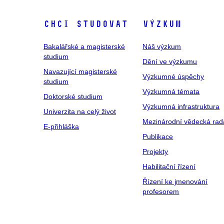
Chci studovat
Výzkum
Bakalářské a magisterské
Náš výzkum
studium
Dění ve výzkumu
Navazující magisterské
Výzkumné úspěchy
studium
Výzkumná témata
Doktorské studium
Výzkumná infrastruktura
Univerzita na celý život
Mezinárodní vědecká rad
E-přihláška
Publikace
Projekty
Habilitační řízení
Řízení ke jmenování
profesorem