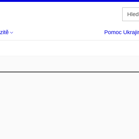
zitě
Pomoc Ukraji