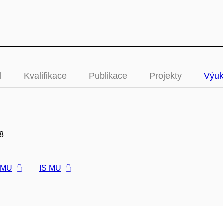
l
Kvalifikace
Publikace
Projekty
Výu
8
l MU
IS MU