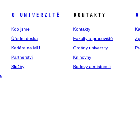
O univerzitě
Kontakty
A
Kdo jsme
Kontakty
Ka
Úřední deska
Fakulty a pracoviště
Zp
Kariéra na MU
Orgány univerzity
Pr
Partnerství
Knihovny
Služby
Budovy a místnosti
a