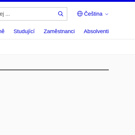
Čeština
Hledej
...
ně
Studující
Zaměstnanci
Absolventi