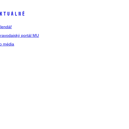
ktuálně
lendář
ravodajský portál MU
o média