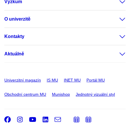
Výzkum
O univerzitě
Kontakty
Aktuálně
Univerzitní magazín
IS MU
INET MU
Portál MU
Obchodní centrum MU
Munishop
Jednotný vizuální styl
Facebook
Instagram
Youtube
LinkedIn
e-
Přidat
Přidat
Email
mail
do
do