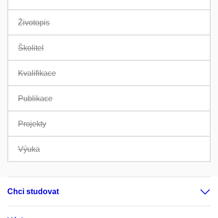
Životopis
Školitel
Kvalifikace
Publikace
Projekty
Výuka
Chci studovat