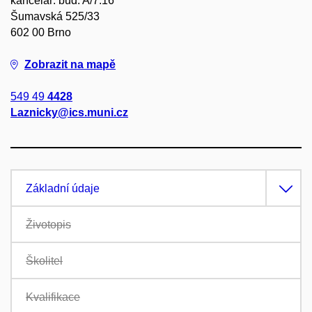
kancelář: bud. A/7.16
Šumavská 525/33
602 00 Brno
Zobrazit na mapě
549 49
4428
Laznicky@ics.muni.cz
Základní údaje
Životopis
Školitel
Kvalifikace