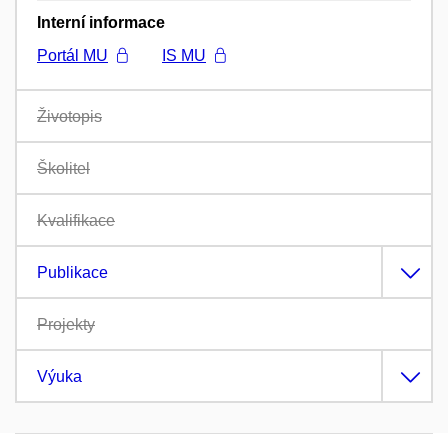
Interní informace
Portál MU
IS MU
Životopis
Školitel
Kvalifikace
Publikace
Projekty
Výuka