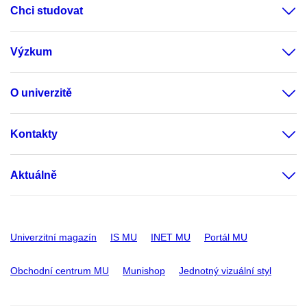
Chci studovat
Výzkum
O univerzitě
Kontakty
Aktuálně
Univerzitní magazín
IS MU
INET MU
Portál MU
Obchodní centrum MU
Munishop
Jednotný vizuální styl