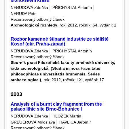
Moravském krasu
NERUDOVÁ Zdeňka
PŘICHYSTAL Antonín
NERUDA Petr
Recenzovaný odborný článek
Archeologické rozhledy
, rok: 2012, ročník: 64, vydání: 1
Rozbor kamenné štípané industrie ze sídliště
Kosoř (okr. Praha-západ)
NERUDOVÁ Zdeňka
PŘICHYSTAL Antonín
Recenzovaný odborný článek
Sborník prací Filozofické fakulty brněnské univerzity,
řada archeologická. (Studia minora Facultatis
philosophicae universitatis brunensis. Series
archaeologica.)
, rok: 2012, ročník: LXI, vydání: 17
2003
Analysis of a burnt clay fragment from the
palaeolithic site Brno-Bohunice I
NERUDOVÁ Zdeňka
HLOŽEK Martin
GREGEROVÁ Miroslava
HAVLICA Jaromír
Recenzovaný odborný článek