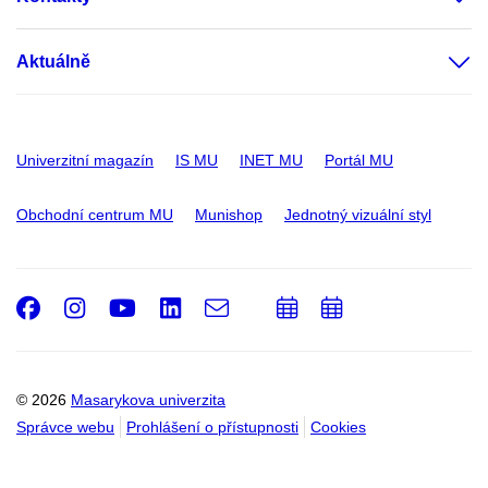
Aktuálně
Univerzitní magazín
IS MU
INET MU
Portál MU
Obchodní centrum MU
Munishop
Jednotný vizuální styl
Facebook
Instagram
Youtube
LinkedIn
e-
Přidat
Přidat
Email
mail
do
do
kalendáře
kalendáře
© 2026
Masarykova univerzita
Správce webu
Prohlášení o přístupnosti
Cookies