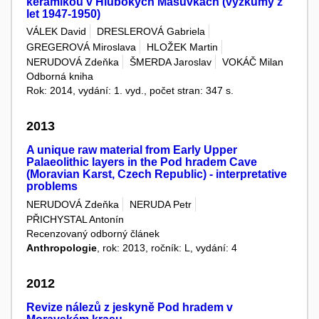
keramikou v Hlubokých Mašůvkách (výzkumy z
let 1947-1950)
VÁLEK David
DRESLEROVÁ Gabriela
GREGEROVÁ Miroslava
HLOŽEK Martin
NERUDOVÁ Zdeňka
ŠMERDA Jaroslav
VOKÁČ Milan
Odborná kniha
Rok: 2014, vydání: 1. vyd., počet stran: 347 s.
2013
A unique raw material from Early Upper
Palaeolithic layers in the Pod hradem Cave
(Moravian Karst, Czech Republic) - interpretative
problems
NERUDOVÁ Zdeňka
NERUDA Petr
PŘICHYSTAL Antonín
Recenzovaný odborný článek
Anthropologie
, rok: 2013, ročník: L, vydání: 4
2012
Revize nálezů z jeskyně Pod hradem v