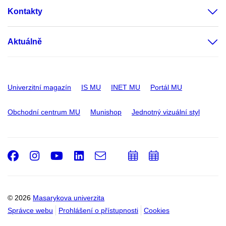
Kontakty
Aktuálně
Univerzitní magazín
IS MU
INET MU
Portál MU
Obchodní centrum MU
Munishop
Jednotný vizuální styl
Facebook
Instagram
Youtube
LinkedIn
e-
Přidat
Přidat
Email
mail
do
do
kalendáře
kalendáře
© 2026
Masarykova univerzita
Správce webu
Prohlášení o přístupnosti
Cookies