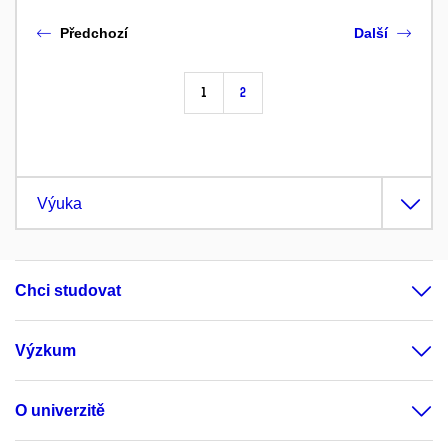
Předchozí
Další
1
2
Výuka
Chci studovat
Výzkum
O univerzitě