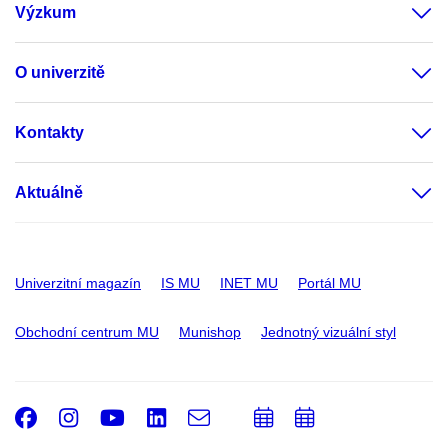
Výzkum
O univerzitě
Kontakty
Aktuálně
Univerzitní magazín
IS MU
INET MU
Portál MU
Obchodní centrum MU
Munishop
Jednotný vizuální styl
Facebook
Instagram
Youtube
LinkedIn
e-
Přidat
Přidat
Email
mail
do
do