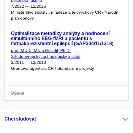
Lékařská fakulta
7/2022 — 12/2025
Ministerstvo školství, mládeže a tělovýchovy ČR / Národní
plán obnovy
Optimalizace metodiky analýzy a hodnocení
simultánního EEG-fMRI u pacientů s
farmakorezistentní epilepsií (GAP304/11/1318)
prof. MUDr. Milan Brázdil, Ph.D.
Středoevropský technologický institut
3/2011 — 12/2013
Grantová agentura ČR / Standardní projekty
Výuka
Chci studovat