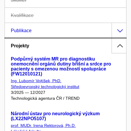
Školitel
Kvalifikace
Publikace
Projekty
Podpůrný systém MR pro diagnostiku
onemocnění orgánů dutiny břišní a srdce pro
pacienty s omezenou možností spolupráce
(FW12010121)
Ing. Lubomír Vojtíšek, PhD.
Středoevropský technologický institut
3/2025 — 12/2027
Technologická agentura ČR / TREND
Národní ústav pro neurologický výzkum
(LX22NPO5107)
prof. MUDr. Irena Rektorová, Ph.D.