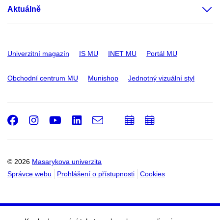
Aktuálně
Univerzitní magazín
IS MU
INET MU
Portál MU
Obchodní centrum MU
Munishop
Jednotný vizuální styl
Facebook
Instagram
Youtube
LinkedIn
e-
Přidat
Přidat
Email
mail
do
do
kalendáře
kalendáře
© 2026
Masarykova univerzita
Správce webu
Prohlášení o přístupnosti
Cookies