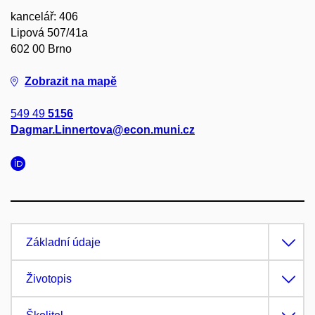
kancelář: 406
Lipová 507/41a
602 00 Brno
Zobrazit na mapě
549 49
5156
Dagmar.Linnertova@econ.muni.cz
Základní údaje
Životopis