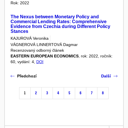
Rok: 2022
The Nexus between Monetary Policy and
Commercial Lending Rates: Comprehensive
Evidence from Czechia during Different Policy
Stances
KAJUROVÁ Veronika
VÁGNEROVÁ LINNERTOVÁ Dagmar
Recenzovaný odborný článek
EASTERN EUROPEAN ECONOMICS
, rok: 2022, ročník:
60, vydání: 4,
DOI
Předchozí
Další
1
2
3
4
5
6
7
8