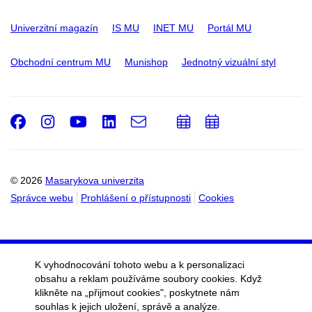
Univerzitní magazín
IS MU
INET MU
Portál MU
Obchodní centrum MU
Munishop
Jednotný vizuální styl
Facebook
Instagram
Youtube
LinkedIn
e-
Přidat
Přidat
Email
mail
do
do
kalendáře
kalendáře
© 2026
Masarykova univerzita
Správce webu
Prohlášení o přístupnosti
Cookies
K vyhodnocování tohoto webu a k personalizaci
obsahu a reklam používáme soubory cookies. Když
klikněte na „přijmout cookies", poskytnete nám
souhlas k jejich uložení, správě a analýze.