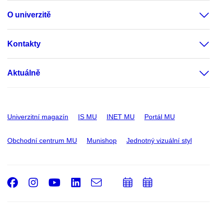
O univerzitě
Kontakty
Aktuálně
Univerzitní magazín
IS MU
INET MU
Portál MU
Obchodní centrum MU
Munishop
Jednotný vizuální styl
Facebook
Instagram
Youtube
LinkedIn
e-
Přidat
Přidat
Email
mail
do
do
kalendáře
kalendáře