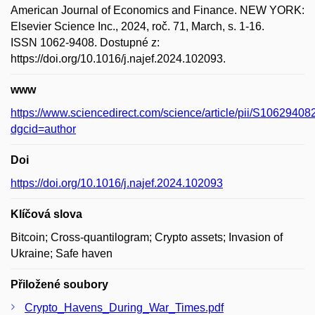
American Journal of Economics and Finance. NEW YORK:
Elsevier Science Inc., 2024, roč. 71, March, s. 1-16.
ISSN 1062-9408. Dostupné z:
https://doi.org/10.1016/j.najef.2024.102093.
www
https://www.sciencedirect.com/science/article/pii/S106294
dgcid=author
Doi
https://doi.org/10.1016/j.najef.2024.102093
Klíčová slova
Bitcoin; Cross-quantilogram; Crypto assets; Invasion of
Ukraine; Safe haven
Přiložené soubory
Crypto_Havens_During_War_Times.pdf