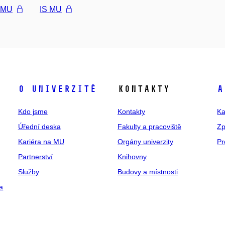
l MU
IS MU
O univerzitě
Kontakty
A
Kdo jsme
Kontakty
Ka
Úřední deska
Fakulty a pracoviště
Zp
Kariéra na MU
Orgány univerzity
Pr
Partnerství
Knihovny
Služby
Budovy a místnosti
a