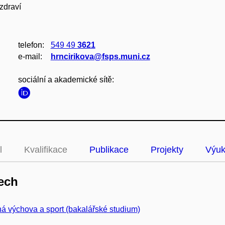
zdraví
telefon:
549 49
3621
e‑mail:
hrncirikova@fsps.muni.cz
sociální a akademické sítě:
l
Kvalifikace
Publikace
Projekty
Výu
ech
á výchova a sport (bakalářské studium)