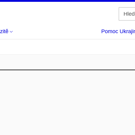
zitě
Pomoc Ukraji