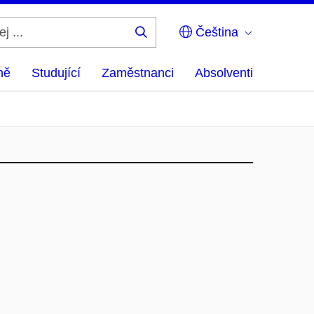
Čeština
Hledej
...
ně
Studující
Zaměstnanci
Absolventi