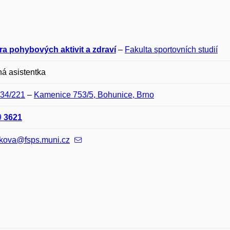
ra pohybových aktivit a zdraví
–
Fakulta sportovních studií
á asistentka
E34/221
–
Kamenice 753/5, Bohunice, Brno
9
3621
ikova@fsps.muni.cz