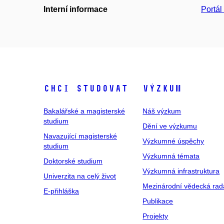
Interní informace
Portá
Chci studovat
Výzkum
Bakalářské a magisterské
Náš výzkum
studium
Dění ve výzkumu
Navazující magisterské
Výzkumné úspěchy
studium
Výzkumná témata
Doktorské studium
Výzkumná infrastruktura
Univerzita na celý život
Mezinárodní vědecká rad
E-přihláška
Publikace
Projekty