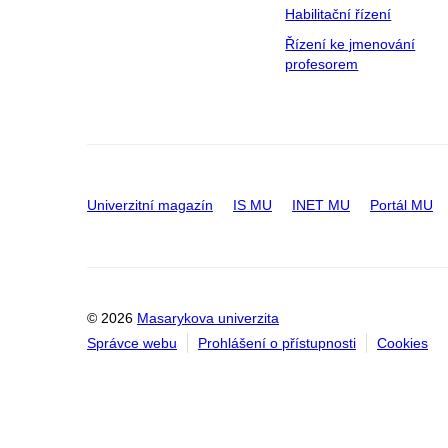
Habilitační řízení
Řízení ke jmenování
profesorem
Univerzitní magazín
IS MU
INET MU
Portál MU
© 2026
Masarykova univerzita
Správce webu
Prohlášení o přístupnosti
Cookies