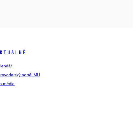
ktuálně
lendář
ravodajský portál MU
o média