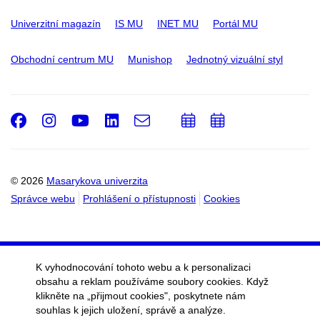
Univerzitní magazín
IS MU
INET MU
Portál MU
Obchodní centrum MU
Munishop
Jednotný vizuální styl
Facebook
Instagram
Youtube
LinkedIn
e-
Přidat
Přidat
Email
mail
do
do
kalendáře
kalendáře
© 2026
Masarykova univerzita
Správce webu
Prohlášení o přístupnosti
Cookies
K vyhodnocování tohoto webu a k personalizaci
obsahu a reklam používáme soubory cookies. Když
klikněte na „přijmout cookies", poskytnete nám
souhlas k jejich uložení, správě a analýze.