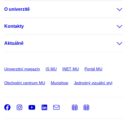
O univerzitě
Kontakty
Aktuálně
Univerzitní magazín
IS MU
INET MU
Portál MU
Obchodní centrum MU
Munishop
Jednotný vizuální styl
Facebook
Instagram
Youtube
LinkedIn
e-
Přidat
Přidat
Email
mail
do
do
kalendáře
kalendáře