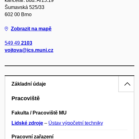
kancelář: bud. A/15.19
Šumavská 525/33
602 00 Brno
Zobrazit na mapě
549 49
2103
vojtova@ics.muni.cz
Základní údaje
Pracoviště
Fakulta / Pracoviště MU
Lidské zdroje
–
Ústav výpočetní techniky
Pracovní zařazení