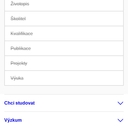
Životopis
Školitel
Kvalifikace
Publikace
Projekty
Výuka
Chci studovat
Výzkum