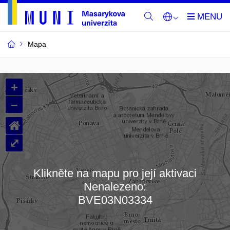
Mapa
Budovy
+
a
–
místnosti
⌂
MU
⤢
Klikněte na mapu pro její aktivaci
Nenalezeno:
Načítám mapu…
BVE03N03334