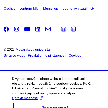
Obchodní centrum MU
Munishop
Jednotný vizuální styl
Facebook
Instagram
Youtube
LinkedIn
e-
Přidat
Přidat
Email
mail
do
do
kalendáře
kalendáře
© 2026
Masarykova univerzita
Správce webu
Prohlášení o přístupnosti
Cookies
K vyhodnocování tohoto webu a k personalizaci
obsahu a reklam používáme soubory cookies. Když
klikněte na „přijmout cookies", poskytnete nám
souhlas k jejich uložení, správě a analýze.
Upravit možnosti
Jen nezbytné