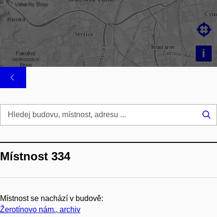

i
Hl
...
Místnost 334
Místnost se nachází v budově:
Žerotínovo nám., archiv