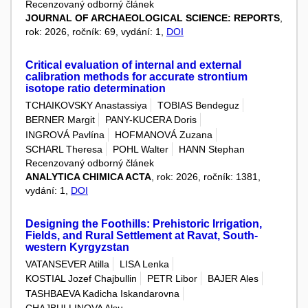
Recenzovaný odborný článek
JOURNAL OF ARCHAEOLOGICAL SCIENCE: REPORTS
,
rok: 2026, ročník: 69, vydání: 1,
DOI
Critical evaluation of internal and external
calibration methods for accurate strontium
isotope ratio determination
TCHAIKOVSKY Anastassiya
TOBIAS Bendeguz
BERNER Margit
PANY-KUCERA Doris
INGROVÁ Pavlína
HOFMANOVÁ Zuzana
SCHARL Theresa
POHL Walter
HANN Stephan
Recenzovaný odborný článek
ANALYTICA CHIMICA ACTA
, rok: 2026, ročník: 1381,
vydání: 1,
DOI
Designing the Foothills: Prehistoric Irrigation,
Fields, and Rural Settlement at Ravat, South-
western Kyrgyzstan
VATANSEVER Atilla
LISA Lenka
KOSTIAL Jozef Chajbullin
PETR Libor
BAJER Ales
TASHBAEVA Kadicha Iskandarovna