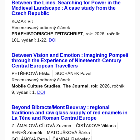
Between the Lines. Searching for Power in the
Medieval Landscape : A case study from the
Czech Republic
KOZÁK Vít
Recenzovaný odborný článek
PRAEHISTORISCHE ZEITSCHRIFT
, rok: 2026, ročník:
101, vydání: 1-22,
DOI
Between Vision and Emotion : Imagining Pompeii
through the Experience of Nineteenth-Century
Central European Travellers
PETŘEKOVÁ Eliška
SUCHÁNEK Pavel
Recenzovaný odborný článek
Mobile Culture Studies. The Journal
, rok: 2026, ročník:
9, vydání: 1,
DOI
Beyond Bibracte/Mont Beuvray : regional
traditions and raw glass supply of red enamels in
La Tène and Roman Central Europe
ZLÁMALOVÁ CÍLOVÁ Zuzana
ČISŤAKOVA Viktoria
BENEŠ Zdeněk
MATOUŠKOVÁ Šárka
GOLÁŇOVÁ Petra
ČAMBAL Radoslav