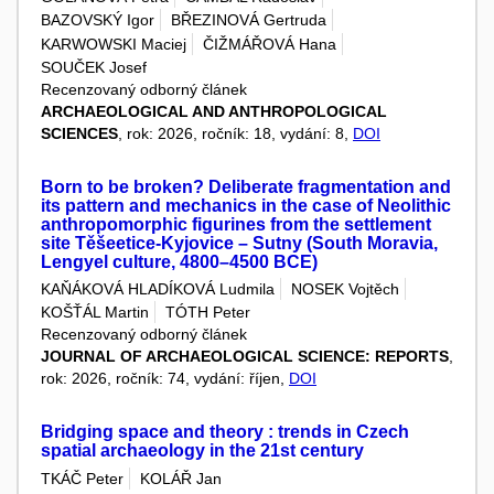
BAZOVSKÝ Igor
BŘEZINOVÁ Gertruda
KARWOWSKI Maciej
ČIŽMÁŘOVÁ Hana
SOUČEK Josef
Recenzovaný odborný článek
ARCHAEOLOGICAL AND ANTHROPOLOGICAL
SCIENCES
, rok: 2026, ročník: 18, vydání: 8,
DOI
Born to be broken? Deliberate fragmentation and
its pattern and mechanics in the case of Neolithic
anthropomorphic figurines from the settlement
site Těšeetice-Kyjovice – Sutny (South Moravia,
Lengyel culture, 4800–4500 BCE)
KAŇÁKOVÁ HLADÍKOVÁ Ludmila
NOSEK Vojtěch
KOŠŤÁL Martin
TÓTH Peter
Recenzovaný odborný článek
JOURNAL OF ARCHAEOLOGICAL SCIENCE: REPORTS
,
rok: 2026, ročník: 74, vydání: říjen,
DOI
Bridging space and theory : trends in Czech
spatial archaeology in the 21st century
TKÁČ Peter
KOLÁŘ Jan