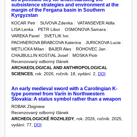
subsistence strategies and environment at the
margin of the Fergana basin in Southern
Kyrgyzstan
KOCAR Petr
SUVOVA Zdenka
VATANSEVER Atilla
LISA Lenka
PETR Libor
OSMONOVA Samara
VAREKA Pavel
SVETLIK Ivo
PACHNEROVA BRABCOVA Katerina
JURICKOVA Lucie
METLICKA Milan
BAJER Ales
ROHOVEC Jan
CHAJBULLIN KOSTIAL Josef
MOSKA Piotr
Recenzovaný odborný článek
ARCHAEOLOGICAL AND ANTHROPOLOGICAL
SCIENCES
, rok: 2026, ročník: 18, vydání: 2,
DOI
An early medieval sword with a Carolingian K-
type pommel from Varín in Northwestern
Slovakia: A status symbol rather than a weapon
ROBAK Zbigniew
Recenzovaný odborný článek
ARCHEOLOGICKÉ ROZHLEDY
, rok: 2026, ročník: 2025,
vydání: 77,
DOI