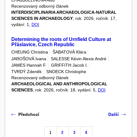
CHAJBULLINOVA Alsu
Recenzovaný odborný článek
INTERDISCIPLINARIA ARCHAEOLOGICA-NATURAL
SCIENCES IN ARCHAEOLOGY
, rok: 2026, ročník: 17,
vydání: 1,
DOI
Determining the roots of Urnfield Culture at
Přáslavice, Czech Republic
CHEUNG Christina
ŠABATOVÁ Klára
JAROŠOVÁ Ivana
SALESSE Kévin Alexis André
JAMES Hannah F.
GRIFFITH Jacob I.
TVRDÝ Zdeněk
SNOECK Christophe
Recenzovaný odborný článek
ARCHAEOLOGICAL AND ANTHROPOLOGICAL
SCIENCES
, rok: 2026, ročník: 18, vydání: 5,
DOI
Předchozí
Další
1
2
3
4