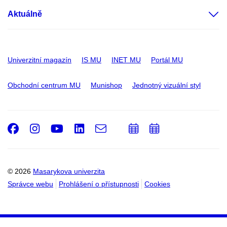
Aktuálně
Univerzitní magazín
IS MU
INET MU
Portál MU
Obchodní centrum MU
Munishop
Jednotný vizuální styl
Facebook
Instagram
Youtube
LinkedIn
e-
Přidat
Přidat
Email
mail
do
do
kalendáře
kalendáře
© 2026
Masarykova univerzita
Správce webu
Prohlášení o přístupnosti
Cookies