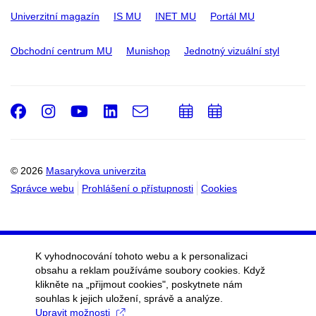
Univerzitní magazín
IS MU
INET MU
Portál MU
Obchodní centrum MU
Munishop
Jednotný vizuální styl
Facebook
Instagram
Youtube
LinkedIn
e-
Přidat
Přidat
Email
mail
do
do
kalendáře
kalendáře
© 2026
Masarykova univerzita
Správce webu
Prohlášení o přístupnosti
Cookies
K vyhodnocování tohoto webu a k personalizaci
obsahu a reklam používáme soubory cookies. Když
klikněte na „přijmout cookies", poskytnete nám
souhlas k jejich uložení, správě a analýze.
Upravit možnosti