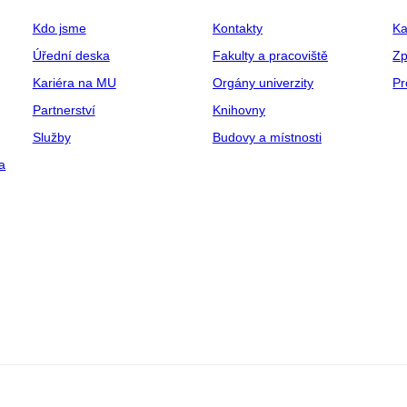
Kdo jsme
Kontakty
Ka
Úřední deska
Fakulty a pracoviště
Zp
Kariéra na MU
Orgány univerzity
Pr
Partnerství
Knihovny
Služby
Budovy a místnosti
a