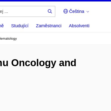
Čeština
Hledej
...
ně
Studující
Zaměstnanci
Absolventi
Hematology
amu Oncology and