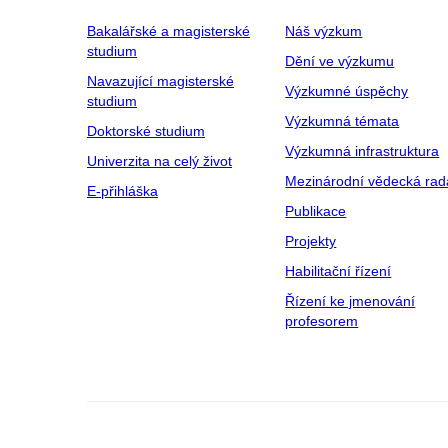
Bakalářské a magisterské
Náš výzkum
studium
Dění ve výzkumu
Navazující magisterské
Výzkumné úspěchy
studium
Výzkumná témata
Doktorské studium
Výzkumná infrastruktura
Univerzita na celý život
Mezinárodní vědecká rad
E-přihláška
Publikace
Projekty
Habilitační řízení
Řízení ke jmenování
profesorem