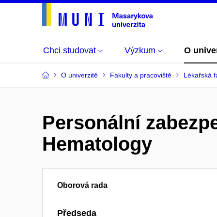
Chci studovat
Výzkum
O unive
O univerzitě
Fakulty a pracoviště
Lékařská f
Personální zabezp
Hematology
Oborová rada
Předseda