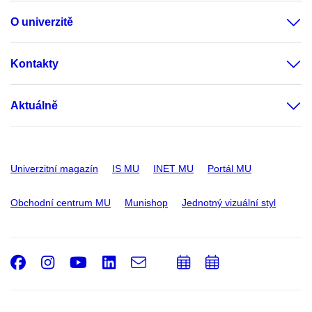
O univerzitě
Kontakty
Aktuálně
Univerzitní magazín
IS MU
INET MU
Portál MU
Obchodní centrum MU
Munishop
Jednotný vizuální styl
Facebook
Instagram
Youtube
LinkedIn
e-
Přidat
Přidat
Email
mail
do
do
kalendáře
kalendáře