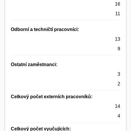
16
11
Odborní a techničtí pracovníci:
13
9
Ostatní zaměstnanci:
3
2
Celkový počet externích pracovníků:
14
4
Celkový počet vyučujících: