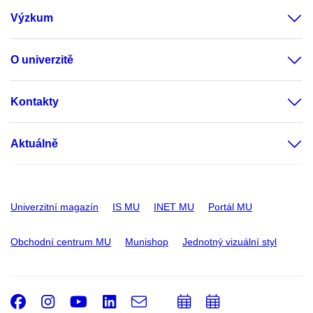
Výzkum
O univerzitě
Kontakty
Aktuálně
Univerzitní magazín
IS MU
INET MU
Portál MU
Obchodní centrum MU
Munishop
Jednotný vizuální styl
Facebook
Instagram
Youtube
LinkedIn
e-
Přidat
Přidat