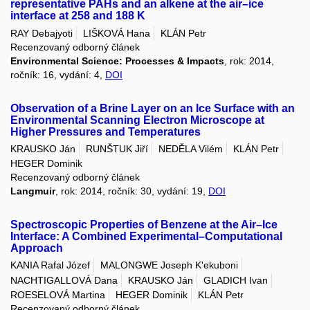
representative PAHs and an alkene at the air–ice
interface at 258 and 188 K
RAY Debajyoti
LIŠKOVÁ Hana
KLÁN Petr
Recenzovaný odborný článek
Environmental Science: Processes & Impacts
, rok: 2014,
ročník: 16, vydání: 4,
DOI
Observation of a Brine Layer on an Ice Surface with an
Environmental Scanning Electron Microscope at
Higher Pressures and Temperatures
KRAUSKO Ján
RUNŠTUK Jiří
NEDĚLA Vilém
KLÁN Petr
HEGER Dominik
Recenzovaný odborný článek
Langmuir
, rok: 2014, ročník: 30, vydání: 19,
DOI
Spectroscopic Properties of Benzene at the Air–Ice
Interface: A Combined Experimental–Computational
Approach
KANIA Rafal Józef
MALONGWE Joseph K'ekuboni
NACHTIGALLOVÁ Dana
KRAUSKO Ján
GLADICH Ivan
ROESELOVÁ Martina
HEGER Dominik
KLÁN Petr
Recenzovaný odborný článek