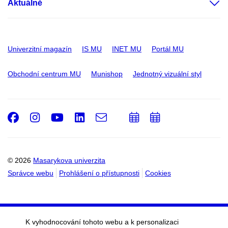
Aktuálně
Univerzitní magazín
IS MU
INET MU
Portál MU
Obchodní centrum MU
Munishop
Jednotný vizuální styl
Facebook
Instagram
Youtube
LinkedIn
e-
Přidat
Přidat
Email
mail
do
do
kalendáře
kalendáře
© 2026
Masarykova univerzita
Správce webu
Prohlášení o přístupnosti
Cookies
K vyhodnocování tohoto webu a k personalizaci