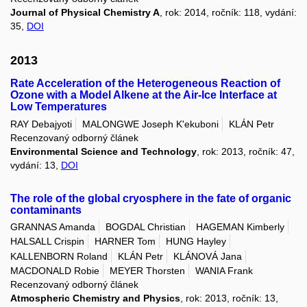
Journal of Physical Chemistry A
, rok: 2014, ročník: 118, vydání:
35,
DOI
2013
Rate Acceleration of the Heterogeneous Reaction of
Ozone with a Model Alkene at the Air-Ice Interface at
Low Temperatures
RAY Debajyoti
MALONGWE Joseph K'ekuboni
KLÁN Petr
Recenzovaný odborný článek
Environmental Science and Technology
, rok: 2013, ročník: 47,
vydání: 13,
DOI
The role of the global cryosphere in the fate of organic
contaminants
GRANNAS Amanda
BOGDAL Christian
HAGEMAN Kimberly
HALSALL Crispin
HARNER Tom
HUNG Hayley
KALLENBORN Roland
KLÁN Petr
KLÁNOVÁ Jana
MACDONALD Robie
MEYER Thorsten
WANIA Frank
Recenzovaný odborný článek
Atmospheric Chemistry and Physics
, rok: 2013, ročník: 13,