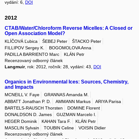
vydání: 6,
DOI
2012
CTAB/Water/Chloroform Reverse Micelles: A Closed or
Open Association Model?
KLÍČOVÁ Ľubica
ŠEBEJ Peter
ŠTACKO Peter
FILLIPOV Sergey K.
BOGOMOLOVA Anna
PADILLA BARRIENTO Marc
KLÁN Petr
Recenzovaný odborný článek
Langmuir
, rok: 2012, ročník: 28, vydání: 43,
DOI
Organics in Environmental Ices: Sources, Chemistry,
and Impacts
MCNEILL V. Faye
GRANNAS Amanda M.
ABBATT Jonathan P. D.
AMMANN Markus
ARIYA Parisa
BARTELS-RAUSCH Thorsten
DOMINE Florent
DONALDSON D. James
GUZMAN Marcelo I.
HEGER Dominik
KAHAN Tara F.
KLÁN Petr
MASCLIN Sylvain
TOUBIN Celine
VOISIN Didier
Recenzovaný odborný článek