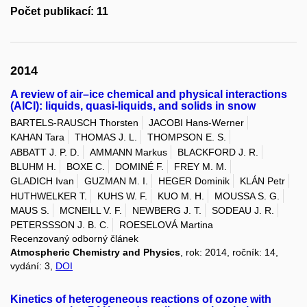
Počet publikací: 11
2014
A review of air–ice chemical and physical interactions
(AICI): liquids, quasi-liquids, and solids in snow
BARTELS-RAUSCH Thorsten
JACOBI Hans-Werner
KAHAN Tara
THOMAS J. L.
THOMPSON E. S.
ABBATT J. P. D.
AMMANN Markus
BLACKFORD J. R.
BLUHM H.
BOXE C.
DOMINÉ F.
FREY M. M.
GLADICH Ivan
GUZMAN M. I.
HEGER Dominik
KLÁN Petr
HUTHWELKER T.
KUHS W. F.
KUO M. H.
MOUSSA S. G.
MAUS S.
MCNEILL V. F.
NEWBERG J. T.
SODEAU J. R.
PETERSSSON J. B. C.
ROESELOVÁ Martina
Recenzovaný odborný článek
Atmospheric Chemistry and Physics
, rok: 2014, ročník: 14,
vydání: 3,
DOI
Kinetics of heterogeneous reactions of ozone with