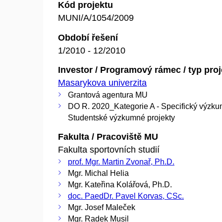
Kód projektu
MUNI/A/1054/2009
Období řešení
1/2010 - 12/2010
Investor / Programový rámec / typ pro
Masarykova univerzita
Grantová agentura MU
DO R. 2020_Kategorie A - Specifický výzku
Studentské výzkumné projekty
Fakulta / Pracoviště MU
Fakulta sportovních studií
prof. Mgr. Martin Zvonař, Ph.D.
Mgr. Michal Helia
Mgr. Kateřina Kolářová, Ph.D.
doc. PaedDr. Pavel Korvas, CSc.
Mgr. Josef Maleček
Mgr. Radek Musil