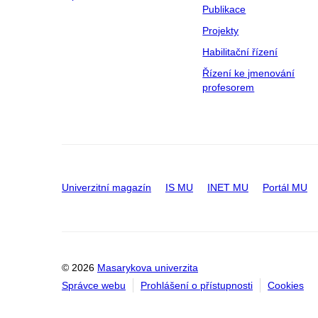
Publikace
Projekty
Habilitační řízení
Řízení ke jmenování
profesorem
Univerzitní magazín
IS MU
INET MU
Portál MU
© 2026
Masarykova univerzita
Správce webu
Prohlášení o přístupnosti
Cookies