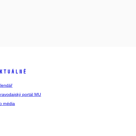
ktuálně
lendář
ravodajský portál MU
o média