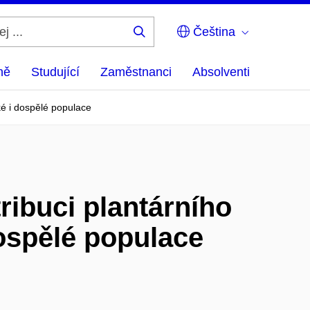
Čeština
Hledej
...
ně
Studující
Zaměstnanci
Absolventi
ké i dospělé populace
ribuci plantárního
dospělé populace