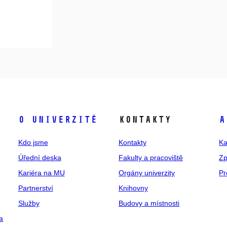
O univerzitě
Kontakty
A
Kdo jsme
Kontakty
Ka
Úřední deska
Fakulty a pracoviště
Zp
Kariéra na MU
Orgány univerzity
Pr
Partnerství
Knihovny
Služby
Budovy a místnosti
a