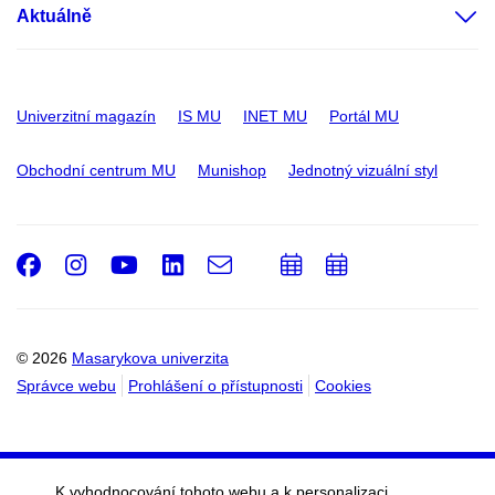
Aktuálně
Univerzitní magazín
IS MU
INET MU
Portál MU
Obchodní centrum MU
Munishop
Jednotný vizuální styl
Facebook
Instagram
Youtube
LinkedIn
e-
Přidat
Přidat
Email
mail
do
do
kalendáře
kalendáře
© 2026
Masarykova univerzita
Správce webu
Prohlášení o přístupnosti
Cookies
K vyhodnocování tohoto webu a k personalizaci