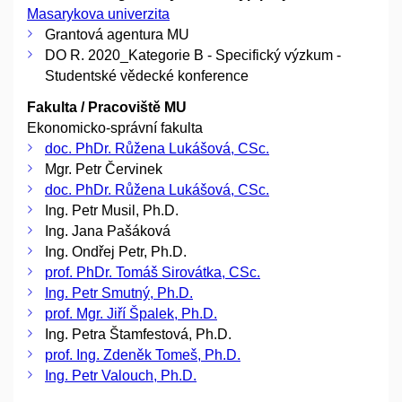
Masarykova univerzita
Grantová agentura MU
DO R. 2020_Kategorie B - Specifický výzkum -
Studentské vědecké konference
Fakulta / Pracoviště MU
Ekonomicko-správní fakulta
doc. PhDr. Růžena Lukášová, CSc.
Mgr. Petr Červinek
doc. PhDr. Růžena Lukášová, CSc.
Ing. Petr Musil, Ph.D.
Ing. Jana Pašáková
Ing. Ondřej Petr, Ph.D.
prof. PhDr. Tomáš Sirovátka, CSc.
Ing. Petr Smutný, Ph.D.
prof. Mgr. Jiří Špalek, Ph.D.
Ing. Petra Štamfestová, Ph.D.
prof. Ing. Zdeněk Tomeš, Ph.D.
Ing. Petr Valouch, Ph.D.