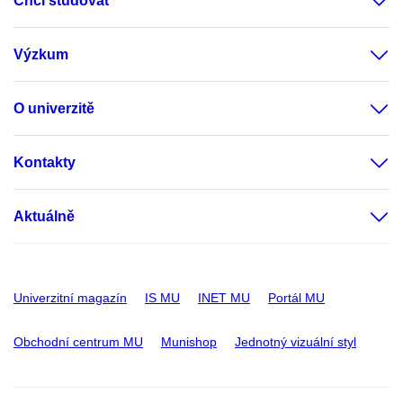
Chci studovat
Výzkum
O univerzitě
Kontakty
Aktuálně
Univerzitní magazín
IS MU
INET MU
Portál MU
Obchodní centrum MU
Munishop
Jednotný vizuální styl