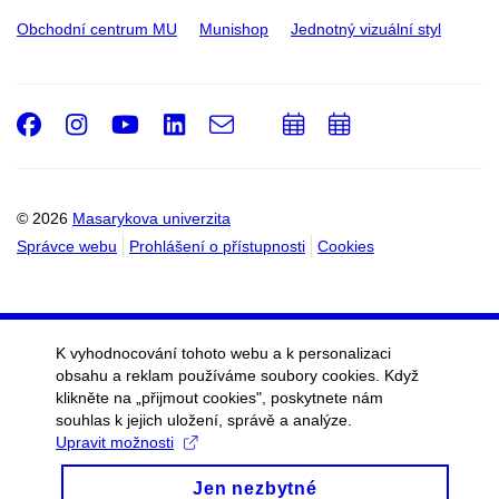
Obchodní centrum MU
Munishop
Jednotný vizuální styl
Facebook
Instagram
Youtube
LinkedIn
e-
Přidat
Přidat
Email
mail
do
do
kalendáře
kalendáře
© 2026
Masarykova univerzita
Správce webu
Prohlášení o přístupnosti
Cookies
K vyhodnocování tohoto webu a k personalizaci
obsahu a reklam používáme soubory cookies. Když
klikněte na „přijmout cookies", poskytnete nám
souhlas k jejich uložení, správě a analýze.
Upravit možnosti
Jen nezbytné