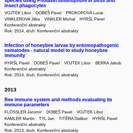
species using Pholasin luminophore in birds and
insect phagocytes
VOJTEK Libor
DOBEŠ Pavel
PROKOPOVÁ Lucie
VINKLEROVA Jitka
VINKLER Michal
HYRŠL Pavel
Konferenční abstrakty
Rok: 2014, druh: Konferenční abstrakty
Infection of honeybee larvae by entomopathogenic
nematodes - natural model to study honeybee
immunity
HYRŠL Pavel
DOBEŠ Pavel
VOJTEK Libor
BERKA Jakub
Konferenční abstrakty
Rok: 2014, druh: Konferenční abstrakty
2013
Bee immune system and methods evaluating its
immune parameters
FLÖSSLER Jaromír
DOBEŠ Pavel
VOJTEK Libor
KAMLER Martin
TYL Jan
TITĚRA Dalibor
HYRŠL Pavel
Konferenční abstrakty
Rok: 2013, druh: Konferenční abstrakty