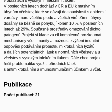
v oblastech s vysokým infekčním tlakem.
V posledních letech dochází v ČR a EU k masivním
úhynům včelstev, které se dávají do souvislosti s epidemií
varoázy, moru včelího plodu a včelích virů. Zimní úhyny
dosáhly se běžně se pohybují kolem 10 %, v posledních
letech až 29%. Současné prostředky omezování těchto
patogenů Projekt si klade za cíl komplexně prozkoumat
mechanismy včelí imunity a možnosti zvýšení imunitní
odpovědi podáváním probiotik, mikrobiálních lyzátů,
a dalších potenciálních látek u normálních včelstev a u
včelstev s vysokým infekčním tlakem. Dále chce projekt
řešit problematiku využití přírodních látek
s antimikrobiálním a imunostimulačním účinkem u včel.
Publikace
Počet publikací: 21