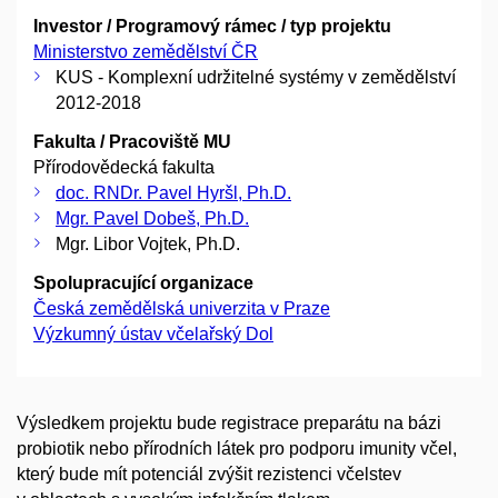
Investor / Programový rámec / typ projektu
Ministerstvo zemědělství ČR
KUS - Komplexní udržitelné systémy v zemědělství
2012-2018
Fakulta / Pracoviště MU
Přírodovědecká fakulta
doc. RNDr. Pavel Hyršl, Ph.D.
Mgr. Pavel Dobeš, Ph.D.
Mgr. Libor Vojtek, Ph.D.
Spolupracující organizace
Česká zemědělská univerzita v Praze
Výzkumný ústav včelařský Dol
Výsledkem projektu bude registrace preparátu na bázi
probiotik nebo přírodních látek pro podporu imunity včel,
který bude mít potenciál zvýšit rezistenci včelstev