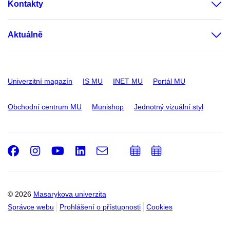
Kontakty
Aktuálně
Univerzitní magazín
IS MU
INET MU
Portál MU
Obchodní centrum MU
Munishop
Jednotný vizuální styl
Facebook
Instagram
Youtube
LinkedIn
e-
Přidat
Přidat
Email
mail
do
do
kalendáře
kalendáře
© 2026
Masarykova univerzita
Správce webu
Prohlášení o přístupnosti
Cookies