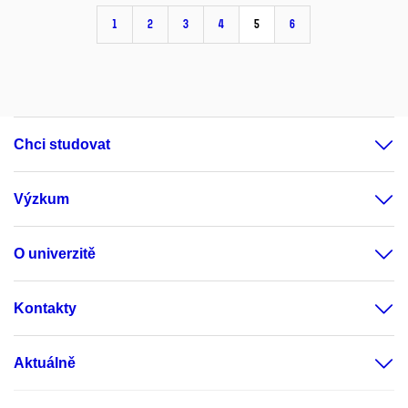
1
2
3
4
5
6
Chci studovat
Výzkum
O univerzitě
Kontakty
Aktuálně