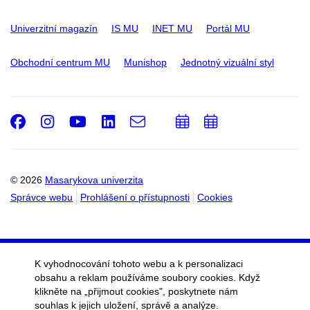
Univerzitní magazín
IS MU
INET MU
Portál MU
Obchodní centrum MU
Munishop
Jednotný vizuální styl
Facebook
Instagram
Youtube
LinkedIn
e-
Přidat
Přidat
Email
mail
do
do
kalendáře
kalendáře
© 2026
Masarykova univerzita
Správce webu
Prohlášení o přístupnosti
Cookies
K vyhodnocování tohoto webu a k personalizaci
obsahu a reklam používáme soubory cookies. Když
klikněte na „přijmout cookies", poskytnete nám
souhlas k jejich uložení, správě a analýze.