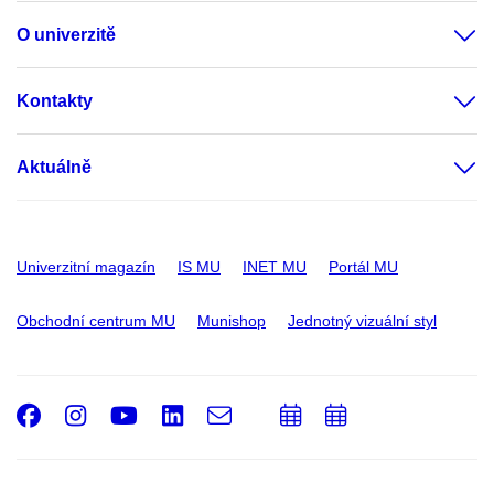
O univerzitě
Kontakty
Aktuálně
Univerzitní magazín
IS MU
INET MU
Portál MU
Obchodní centrum MU
Munishop
Jednotný vizuální styl
Facebook
Instagram
Youtube
LinkedIn
e-
Přidat
Přidat
Email
mail
do
do
kalendáře
kalendáře