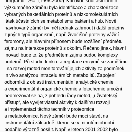
programu "250" (1996-2000). Klíčovou součástí tohoto
výzkumného záměru byla identifikace a charakterizace
vybraných bakteriálních proteinů a nízkomolekulárních
látek účastnících se metabolismu bakterií a hub. Nově
navrhovaný záměr by měl jednak zahrnout i další proteiny
z jiných typů organismů, např. živočišné proteiny vážící
feromony, ale hlavním přínosem bude rozšíření předmětu
zájmu na interakce proteinů s okolím. Řečeno jinak, hlavní
inovací bude to, že předmětem zájmu budou komplexy
proteinů. Při studiu funkce a regulace enzymů se zaměříme
i na rozvoj metod monitorování jejich aktivity za podmínek
in vivo analýzou intracelulárních metabolitů. Zapojení
odborníků z oblasti instrumentální analytické chemie
a experimentální organické chemie a fotochemie umožní
neomezovat se na, z pohledu řady metod, „uživatelský
přístup“, ale vyvíjet vlastní aktivity k dalšímu rozvoji
a implementaci těchto technik v proteomice
a metabolomice. Nový záměr bude moci stavět na
instrumentální základně, kterou se v minulém období
podařilo výrazně posílit. Např. v letech 2001-2002 bylo