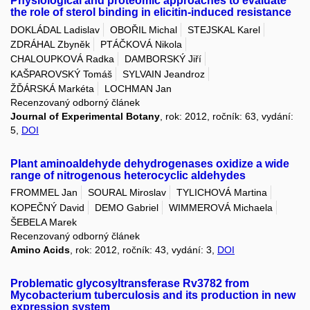
Physiological and proteomic approaches to evaluate
the role of sterol binding in elicitin-induced resistance
DOKLÁDAL Ladislav
OBOŘIL Michal
STEJSKAL Karel
ZDRÁHAL Zbyněk
PTÁČKOVÁ Nikola
CHALOUPKOVÁ Radka
DAMBORSKÝ Jiří
KAŠPAROVSKÝ Tomáš
SYLVAIN Jeandroz
ŽĎÁRSKÁ Markéta
LOCHMAN Jan
Recenzovaný odborný článek
Journal of Experimental Botany
, rok: 2012, ročník: 63, vydání:
5,
DOI
Plant aminoaldehyde dehydrogenases oxidize a wide
range of nitrogenous heterocyclic aldehydes
FROMMEL Jan
SOURAL Miroslav
TYLICHOVÁ Martina
KOPEČNÝ David
DEMO Gabriel
WIMMEROVÁ Michaela
ŠEBELA Marek
Recenzovaný odborný článek
Amino Acids
, rok: 2012, ročník: 43, vydání: 3,
DOI
Problematic glycosyltransferase Rv3782 from
Mycobacterium tuberculosis and its production in new
expression system