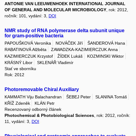
ANTONIE VAN LEEUWENHOEK INTERNATIONAL JOURNAL
OF GENERAL AND MOLECULAR MICROBIOLOGY
, rok: 2012,
ročník: 101, vydání: 3,
DOI
NMR study of RNA polymerase delta subunit unique
for gram-positive bacteria
PAPOUŠKOVÁ Veronika
NOVÁČEK Jiří
ŠANDEROVÁ Hana
RABATINOVÁ Alžběta
ZAWADZKA-KAZIMIERCZUK Anna
KAZIMIERCZUK Krzystof
ŽÍDEK Lukáš
KOZMINSKI Wiktor
KRÁSNÝ Libor
SKLENÁŘ Vladimír
Stať ve sborníku
Rok: 2012
Photoremovable Chiral Auxiliary
KAMMATH Viju Balachandran
ŠEBEJ Peter
SLANINA Tomáš
KŘÍŽ Zdeněk
KLÁN Petr
Recenzovaný odborný článek
Photochemical & Photobiological Sciences
, rok: 2012, ročník:
11, vydání: 3,
DOI