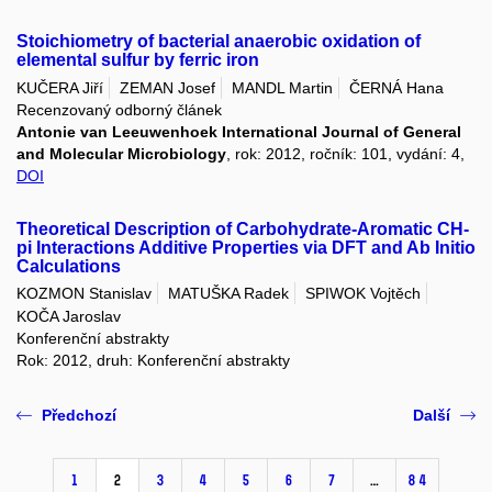
Stoichiometry of bacterial anaerobic oxidation of
elemental sulfur by ferric iron
KUČERA Jiří
ZEMAN Josef
MANDL Martin
ČERNÁ Hana
Recenzovaný odborný článek
Antonie van Leeuwenhoek International Journal of General
and Molecular Microbiology
, rok: 2012, ročník: 101, vydání: 4,
DOI
Theoretical Description of Carbohydrate-Aromatic CH-
pi Interactions Additive Properties via DFT and Ab Initio
Calculations
KOZMON Stanislav
MATUŠKA Radek
SPIWOK Vojtěch
KOČA Jaroslav
Konferenční abstrakty
Rok: 2012, druh: Konferenční abstrakty
Předchozí
Další
1
2
3
4
5
6
7
…
84