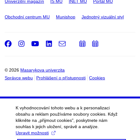
Univerzitní magazín
IS MU
INET MU
Portál MU
Obchodní centrum MU
Munishop
Jednotný vizuální styl
Facebook
Instagram
Youtube
LinkedIn
e-
Přidat
Přidat
Email
mail
do
do
kalendáře
kalendáře
© 2026
Masarykova univerzita
Správce webu
Prohlášení o přístupnosti
Cookies
K vyhodnocování tohoto webu a k personalizaci
obsahu a reklam používáme soubory cookies. Když
klikněte na „přijmout cookies", poskytnete nám
souhlas k jejich uložení, správě a analýze.
Upravit možnosti