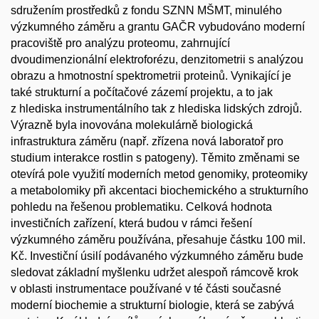
sdružením prostředků z fondu SZNN MŠMT, minulého
výzkumného záměru a grantu GAČR vybudováno moderní
pracoviště pro analýzu proteomu, zahrnující
dvoudimenzionální elektroforézu, denzitometrii s analýzou
obrazu a hmotnostní spektrometrii proteinů. Vynikající je
také strukturní a počítačové zázemí projektu, a to jak
z hlediska instrumentálního tak z hlediska lidských zdrojů.
Výrazně byla inovována molekulárně biologická
infrastruktura záměru (např. zřízena nová laboratoř pro
studium interakce rostlin s patogeny). Těmito změnami se
otevírá pole využití moderních metod genomiky, proteomiky
a metabolomiky při akcentaci biochemického a strukturního
pohledu na řešenou problematiku. Celková hodnota
investičních zařízení, která budou v rámci řešení
výzkumného záměru používána, přesahuje částku 100 mil.
Kč. Investiční úsilí podávaného výzkumného záměru bude
sledovat základní myšlenku udržet alespoň rámcově krok
v oblasti instrumentace používané v té části současné
moderní biochemie a strukturní biologie, která se zabývá