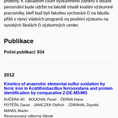
proteiny. K základním cílům výzkumného záměru v oblasti
personální bude udržet na fakultě mladé kvalitní výzkumné
pracovníky, kteří buď byli fakultou vychováni či na fakultu
přišli v rámci vládních programů na posílení výzkumu na
vysokých školách či výzkumných center.
Publikace
Počet publikací: 834
2012
Kinetics of anaerobic elemental sulfur oxidation by
ferric iron in Acidithiobacillus ferrooxidans and protein
identification by comparative 2-DE-MS/MS
KUČERA Jiří
BOUCHAL Pavel
ČERNÁ Hana
POTĚŠIL David
JANICZEK Oldřich
ZDRÁHAL Zbyněk
MANDL Martin
Recenzovaný odborný článek